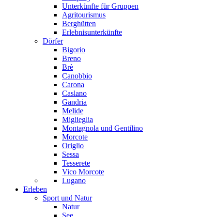
Unterkünfte für Gruppen
Agritourismus
Berghütten
Erlebnisunterkünfte
Dörfer
Bigorio
Breno
Brè
Canobbio
Carona
Caslano
Gandria
Melide
Miglieglia
Montagnola und Gentilino
Morcote
Origlio
Sessa
Tesserete
Vico Morcote
Lugano
Erleben
Sport und Natur
Natur
See