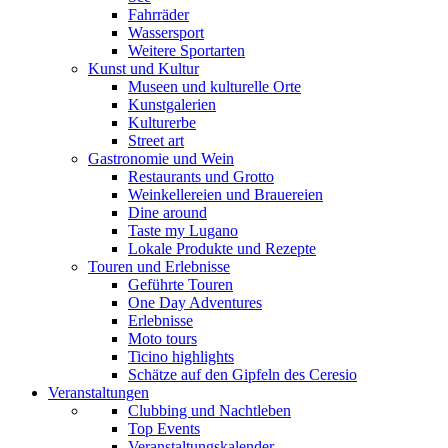
Fahrräder
Wassersport
Weitere Sportarten
Kunst und Kultur
Museen und kulturelle Orte
Kunstgalerien
Kulturerbe
Street art
Gastronomie und Wein
Restaurants und Grotto
Weinkellereien und Brauereien
Dine around
Taste my Lugano
Lokale Produkte und Rezepte
Touren und Erlebnisse
Geführte Touren
One Day Adventures
Erlebnisse
Moto tours
Ticino highlights
Schätze auf den Gipfeln des Ceresio
Veranstaltungen
Clubbing und Nachtleben
Top Events
Veranstaltungskalender