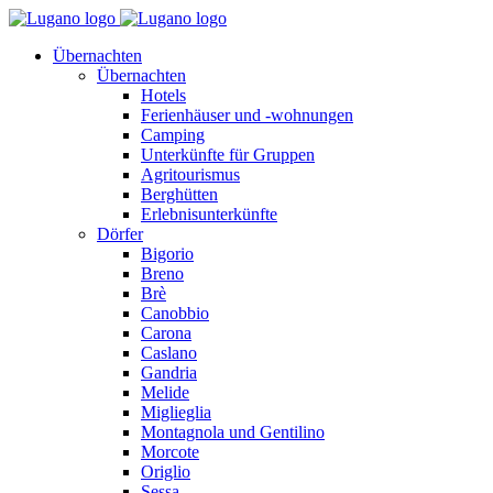
Übernachten
Übernachten
Hotels
Ferienhäuser und -wohnungen
Camping
Unterkünfte für Gruppen
Agritourismus
Berghütten
Erlebnisunterkünfte
Dörfer
Bigorio
Breno
Brè
Canobbio
Carona
Caslano
Gandria
Melide
Miglieglia
Montagnola und Gentilino
Morcote
Origlio
Sessa