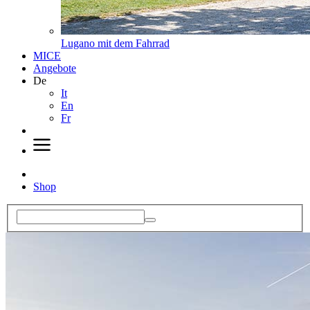
Lugano mit dem Fahrrad
MICE
Angebote
De
It
En
Fr
Shop