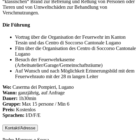
“klassischen“ Brand zur Befreiung und Rettung von Personen oder
Tieren und von Umweltschäden zur Behandlung von
Verschmutzungen.
Die Führung
Vortrag über die Organisation der Feuerwehr im Kanton
Tessin und das Centro di Soccorso Cantonale Lugano
Film über die Organisation des Centro di Soccorso Cantonale
Lugano
Besuch der Feuerwehrkaserne
(Arbeitsatelier/Garage/Gemeinschaftsräume)
Auf Wunsch und nach Möglichkeit Erinnerungsbild mit dem
Feuerwehrauto mit der 28 m langen Leiter
Wo:
Caserma dei Pompieri, Lugano
Wann:
ganzjährig, auf Anfrage
Dauer:
1h30min
Gruppe:
Max 15 persone / Min 6
Preis:
Kostenlos
Sprachen:
I/D/F/E
Kontakt/Adresse
Pedro Marques e Sousa