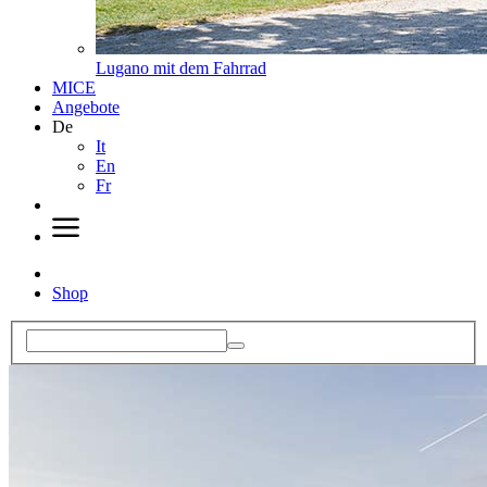
Lugano mit dem Fahrrad
MICE
Angebote
De
It
En
Fr
Shop