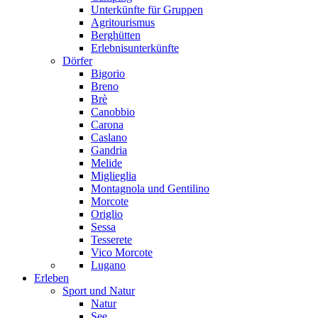
Unterkünfte für Gruppen
Agritourismus
Berghütten
Erlebnisunterkünfte
Dörfer
Bigorio
Breno
Brè
Canobbio
Carona
Caslano
Gandria
Melide
Miglieglia
Montagnola und Gentilino
Morcote
Origlio
Sessa
Tesserete
Vico Morcote
Lugano
Erleben
Sport und Natur
Natur
See