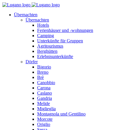
Übernachten
Übernachten
Hotels
Ferienhäuser und -wohnungen
Camping
Unterkünfte für Gruppen
Agritourismus
Berghütten
Erlebnisunterkünfte
Dörfer
Bigorio
Breno
Brè
Canobbio
Carona
Caslano
Gandria
Melide
Miglieglia
Montagnola und Gentilino
Morcote
Origlio
Sessa