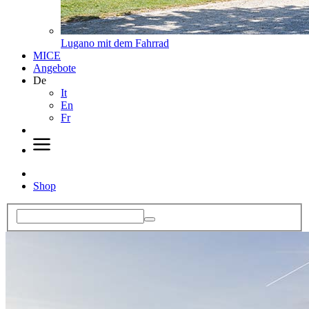
Lugano mit dem Fahrrad
MICE
Angebote
De
It
En
Fr
Shop