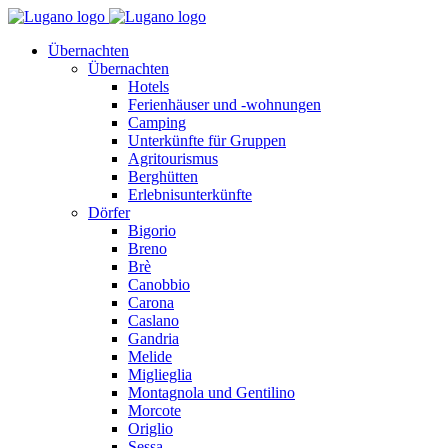
Übernachten
Übernachten
Hotels
Ferienhäuser und -wohnungen
Camping
Unterkünfte für Gruppen
Agritourismus
Berghütten
Erlebnisunterkünfte
Dörfer
Bigorio
Breno
Brè
Canobbio
Carona
Caslano
Gandria
Melide
Miglieglia
Montagnola und Gentilino
Morcote
Origlio
Sessa