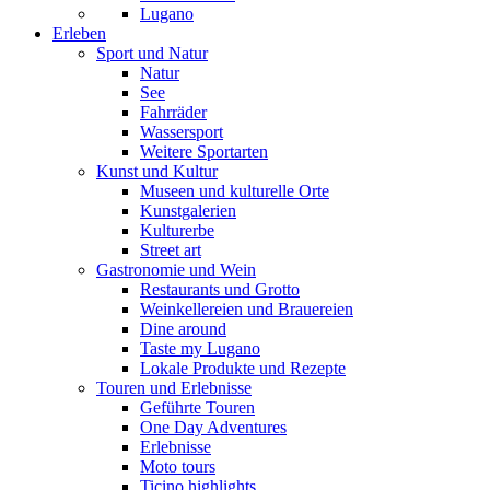
Lugano
Erleben
Sport und Natur
Natur
See
Fahrräder
Wassersport
Weitere Sportarten
Kunst und Kultur
Museen und kulturelle Orte
Kunstgalerien
Kulturerbe
Street art
Gastronomie und Wein
Restaurants und Grotto
Weinkellereien und Brauereien
Dine around
Taste my Lugano
Lokale Produkte und Rezepte
Touren und Erlebnisse
Geführte Touren
One Day Adventures
Erlebnisse
Moto tours
Ticino highlights