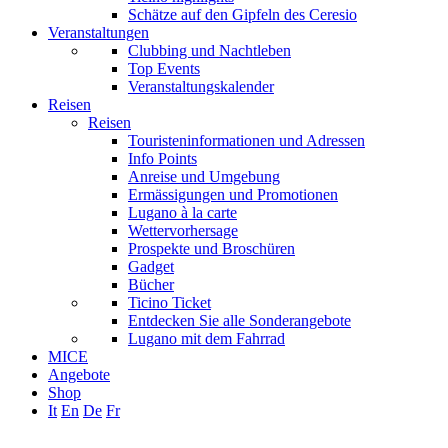
Schätze auf den Gipfeln des Ceresio
Veranstaltungen
Clubbing und Nachtleben
Top Events
Veranstaltungskalender
Reisen
Reisen
Touristeninformationen und Adressen
Info Points
Anreise und Umgebung
Ermässigungen und Promotionen
Lugano à la carte
Wettervorhersage
Prospekte und Broschüren
Gadget
Bücher
Ticino Ticket
Entdecken Sie alle Sonderangebote
Lugano mit dem Fahrrad
MICE
Angebote
Shop
It
En
De
Fr