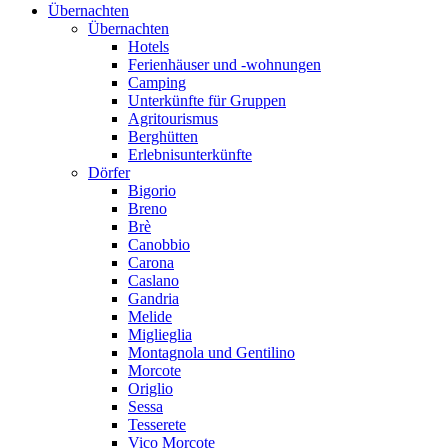
Übernachten
Übernachten
Hotels
Ferienhäuser und -wohnungen
Camping
Unterkünfte für Gruppen
Agritourismus
Berghütten
Erlebnisunterkünfte
Dörfer
Bigorio
Breno
Brè
Canobbio
Carona
Caslano
Gandria
Melide
Miglieglia
Montagnola und Gentilino
Morcote
Origlio
Sessa
Tesserete
Vico Morcote