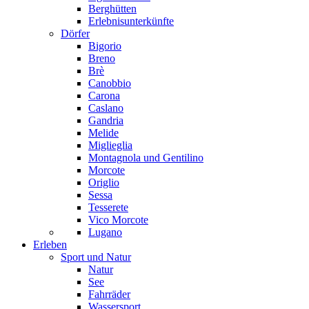
Berghütten
Erlebnisunterkünfte
Dörfer
Bigorio
Breno
Brè
Canobbio
Carona
Caslano
Gandria
Melide
Miglieglia
Montagnola und Gentilino
Morcote
Origlio
Sessa
Tesserete
Vico Morcote
Lugano
Erleben
Sport und Natur
Natur
See
Fahrräder
Wassersport