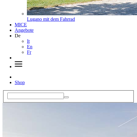
Lugano mit dem Fahrrad
MICE
Angebote
De
It
En
Fr
Shop