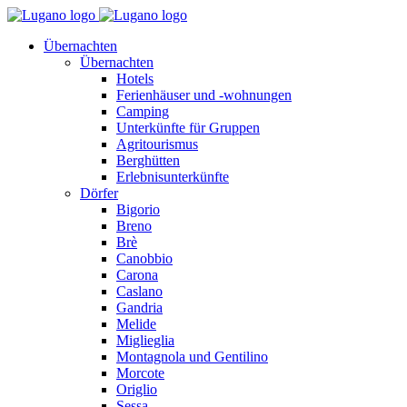
Übernachten
Übernachten
Hotels
Ferienhäuser und -wohnungen
Camping
Unterkünfte für Gruppen
Agritourismus
Berghütten
Erlebnisunterkünfte
Dörfer
Bigorio
Breno
Brè
Canobbio
Carona
Caslano
Gandria
Melide
Miglieglia
Montagnola und Gentilino
Morcote
Origlio
Sessa