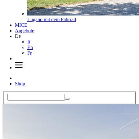
Lugano mit dem Fahrrad
MICE
Angebote
De
It
En
Fr
Shop