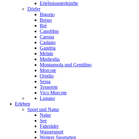
Erlebnisunterkünfte
Dörfer
Bigorio
Breno
Brè
Canobbio
Carona
Caslano
Gandria
Melide
Miglieglia
Montagnola und Gentilino
Morcote
Origlio
Sessa
Tesserete
Vico Morcote
Lugano
Erleben
Sport und Natur
Natur
See
Fahrräder
Wassersport
Weitere Sportarten