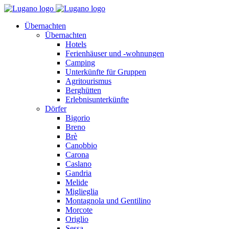
Übernachten
Übernachten
Hotels
Ferienhäuser und -wohnungen
Camping
Unterkünfte für Gruppen
Agritourismus
Berghütten
Erlebnisunterkünfte
Dörfer
Bigorio
Breno
Brè
Canobbio
Carona
Caslano
Gandria
Melide
Miglieglia
Montagnola und Gentilino
Morcote
Origlio
Sessa