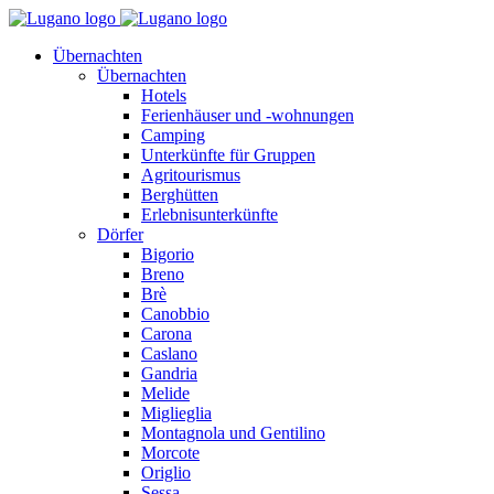
Übernachten
Übernachten
Hotels
Ferienhäuser und -wohnungen
Camping
Unterkünfte für Gruppen
Agritourismus
Berghütten
Erlebnisunterkünfte
Dörfer
Bigorio
Breno
Brè
Canobbio
Carona
Caslano
Gandria
Melide
Miglieglia
Montagnola und Gentilino
Morcote
Origlio
Sessa