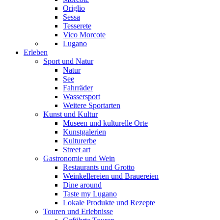
Origlio
Sessa
Tesserete
Vico Morcote
Lugano
Erleben
Sport und Natur
Natur
See
Fahrräder
Wassersport
Weitere Sportarten
Kunst und Kultur
Museen und kulturelle Orte
Kunstgalerien
Kulturerbe
Street art
Gastronomie und Wein
Restaurants und Grotto
Weinkellereien und Brauereien
Dine around
Taste my Lugano
Lokale Produkte und Rezepte
Touren und Erlebnisse