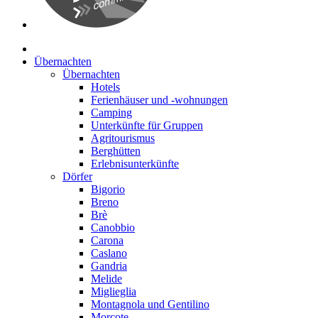
Übernachten
Übernachten
Hotels
Ferienhäuser und -wohnungen
Camping
Unterkünfte für Gruppen
Agritourismus
Berghütten
Erlebnisunterkünfte
Dörfer
Bigorio
Breno
Brè
Canobbio
Carona
Caslano
Gandria
Melide
Miglieglia
Montagnola und Gentilino
Morcote