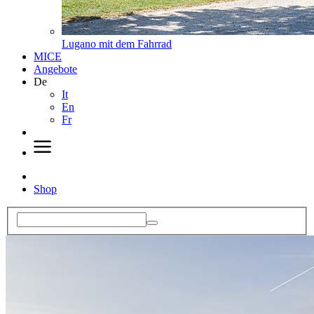
Lugano mit dem Fahrrad
MICE
Angebote
De
It
En
Fr
Shop