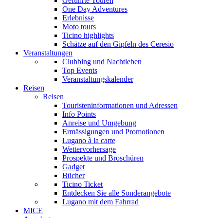
Geführte Touren
One Day Adventures
Erlebnisse
Moto tours
Ticino highlights
Schätze auf den Gipfeln des Ceresio
Veranstaltungen
Clubbing und Nachtleben
Top Events
Veranstaltungskalender
Reisen
Reisen
Touristeninformationen und Adressen
Info Points
Anreise und Umgebung
Ermässigungen und Promotionen
Lugano à la carte
Wettervorhersage
Prospekte und Broschüren
Gadget
Bücher
Ticino Ticket
Entdecken Sie alle Sonderangebote
Lugano mit dem Fahrrad
MICE