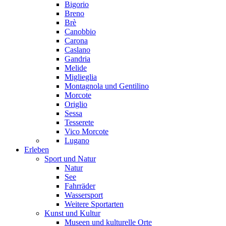
Bigorio
Breno
Brè
Canobbio
Carona
Caslano
Gandria
Melide
Miglieglia
Montagnola und Gentilino
Morcote
Origlio
Sessa
Tesserete
Vico Morcote
Lugano
Erleben
Sport und Natur
Natur
See
Fahrräder
Wassersport
Weitere Sportarten
Kunst und Kultur
Museen und kulturelle Orte