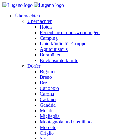
Übernachten
Übernachten
Hotels
Ferienhäuser und -wohnungen
Camping
Unterkünfte für Gruppen
Agritourismus
Berghütten
Erlebnisunterkünfte
Dörfer
Bigorio
Breno
Brè
Canobbio
Carona
Caslano
Gandria
Melide
Miglieglia
Montagnola und Gentilino
Morcote
Origlio
Sessa