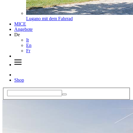
Lugano mit dem Fahrrad
MICE
Angebote
De
It
En
Fr
Shop