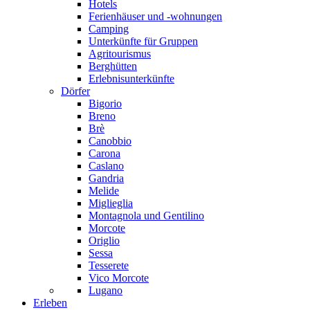
Hotels
Ferienhäuser und -wohnungen
Camping
Unterkünfte für Gruppen
Agritourismus
Berghütten
Erlebnisunterkünfte
Dörfer
Bigorio
Breno
Brè
Canobbio
Carona
Caslano
Gandria
Melide
Miglieglia
Montagnola und Gentilino
Morcote
Origlio
Sessa
Tesserete
Vico Morcote
Lugano
Erleben