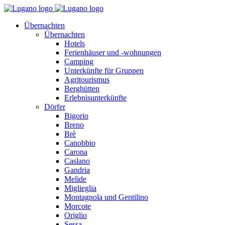
Übernachten
Übernachten
Hotels
Ferienhäuser und -wohnungen
Camping
Unterkünfte für Gruppen
Agritourismus
Berghütten
Erlebnisunterkünfte
Dörfer
Bigorio
Breno
Brè
Canobbio
Carona
Caslano
Gandria
Melide
Miglieglia
Montagnola und Gentilino
Morcote
Origlio
Sessa