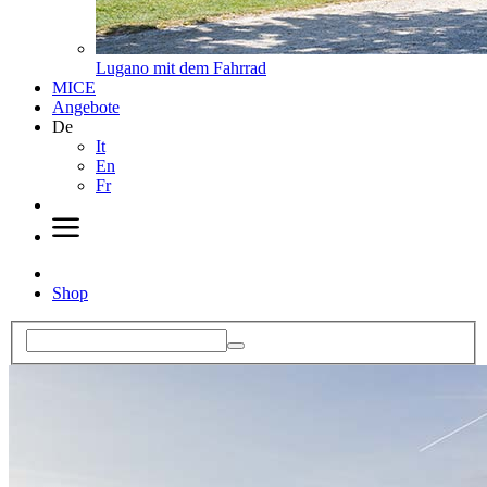
Lugano mit dem Fahrrad
MICE
Angebote
De
It
En
Fr
Shop