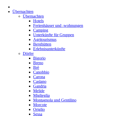
Übernachten
Übernachten
Hotels
Ferienhäuser und -wohnungen
Camping
Unterkünfte für Gruppen
Agritourismus
Berghütten
Erlebnisunterkünfte
Dörfer
Bigorio
Breno
Brè
Canobbio
Carona
Caslano
Gandria
Melide
Miglieglia
Montagnola und Gentilino
Morcote
Origlio
Sessa