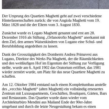
Der Ursprung des Quartiers Maghetti geht auf zwei verschiedene
Hinterlassenschaften zurück: die von Angiola Maghetti vom 19.
März 1828 und die der Eltern vom 3. August 1830.
Zunächst wurde es Legato Maghetti genannt und erst am 28.
Dezember 1916 als Stiftung „Orfanotrofio Maghetti“ anerkannt mit
dem Ziel, den armen Waisenkindern von Lugano eine Schul- und
Berufsbildung angedeihen zu lassen.
Dank der Grosszügigkeit des Domherrn Andrea Primavesi aus
Lugano, Direktor des Werks Pia Maghetti, der die Räumlichkeiten
und den weitläufigen Hof im Eigentum der Stiftung zur Verfügung
stellte, wurde am 6. April 1902 das Oratorium eröffnet, das 1981
wieder zerstört wurde, um Platz für das neue Quartiere Maghetti zu
schaffen.
Am 12. Oktober 1984 entstand nach einem Komplettumbau anstelle
des „vecchio Maghetti“ (alten Maghetti) ein vollständig erneuertes
Zentrum mit Luxusapartments, Geschäften, Boutiquen, Gärten, Bars
und Restaurants. Das Quartier wurde dann wieder vom
Architekturbüro Mendini aus Mailand Ende der 90er-Jahre
umgebaut und durch die letzte Neugestaltung bekam es einen