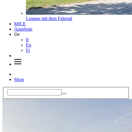
Lugano mit dem Fahrrad
MICE
Angebote
De
It
En
Fr
Shop