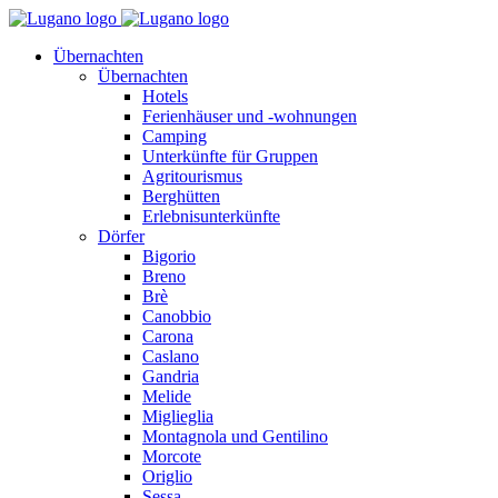
Übernachten
Übernachten
Hotels
Ferienhäuser und -wohnungen
Camping
Unterkünfte für Gruppen
Agritourismus
Berghütten
Erlebnisunterkünfte
Dörfer
Bigorio
Breno
Brè
Canobbio
Carona
Caslano
Gandria
Melide
Miglieglia
Montagnola und Gentilino
Morcote
Origlio
Sessa