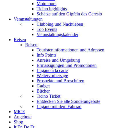
Moto tours
Ticino highlights
Schätze auf den Gipfeln des Ceresio
Veranstaltungen
Clubbing und Nachtleben
Top Events
Veranstaltungskalender
Reisen
Reisen
Touristeninformationen und Adressen
Info Points
Anreise und Umgebung
Ermässigungen und Promotionen
Lugano à la carte
Wettervorhersage
Prospekte und Broschüren
Gadget
Bücher
Ticino Ticket
Entdecken Sie alle Sonderangebote
Lugano mit dem Fahrrad
MICE
Angebote
Shop
It
En
De
Fr