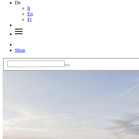
De
It
En
Fr
Shop