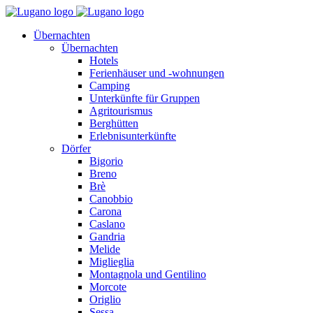
Übernachten
Übernachten
Hotels
Ferienhäuser und -wohnungen
Camping
Unterkünfte für Gruppen
Agritourismus
Berghütten
Erlebnisunterkünfte
Dörfer
Bigorio
Breno
Brè
Canobbio
Carona
Caslano
Gandria
Melide
Miglieglia
Montagnola und Gentilino
Morcote
Origlio
Sessa