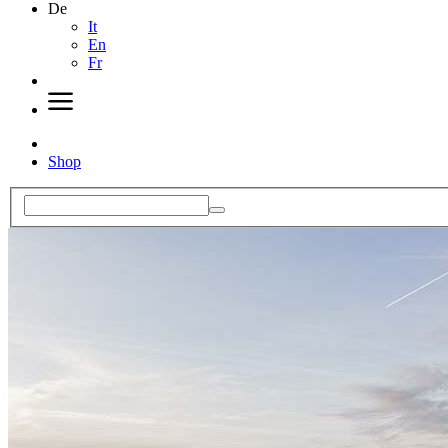
De
It
En
Fr
Shop