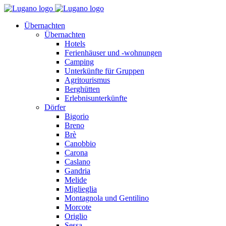
Übernachten
Übernachten
Hotels
Ferienhäuser und -wohnungen
Camping
Unterkünfte für Gruppen
Agritourismus
Berghütten
Erlebnisunterkünfte
Dörfer
Bigorio
Breno
Brè
Canobbio
Carona
Caslano
Gandria
Melide
Miglieglia
Montagnola und Gentilino
Morcote
Origlio
Sessa