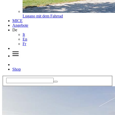
Lugano mit dem Fahrrad
MICE
Angebote
De
It
En
Fr
Shop