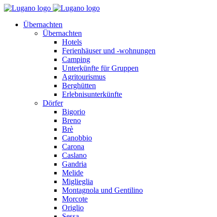
Übernachten
Übernachten
Hotels
Ferienhäuser und -wohnungen
Camping
Unterkünfte für Gruppen
Agritourismus
Berghütten
Erlebnisunterkünfte
Dörfer
Bigorio
Breno
Brè
Canobbio
Carona
Caslano
Gandria
Melide
Miglieglia
Montagnola und Gentilino
Morcote
Origlio
Sessa