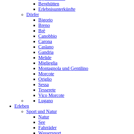
Berghütten
Erlebnisunterkünfte
Dörfer
Bigorio
Breno
Brè
Canobbio
Carona
Caslano
Gandria
Melide
Miglieglia
Montagnola und Gentilino
Morcote
Origlio
Sessa
Tesserete
Vico Morcote
Lugano
Erleben
Sport und Natur
Natur
See
Fahrräder
Wassersport