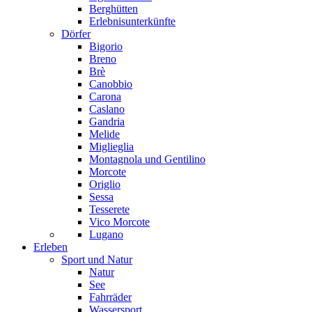
Berghütten
Erlebnisunterkünfte
Dörfer
Bigorio
Breno
Brè
Canobbio
Carona
Caslano
Gandria
Melide
Miglieglia
Montagnola und Gentilino
Morcote
Origlio
Sessa
Tesserete
Vico Morcote
Lugano
Erleben
Sport und Natur
Natur
See
Fahrräder
Wassersport