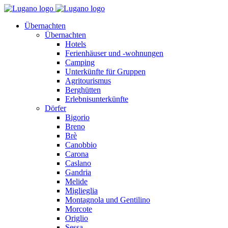
Übernachten
Übernachten
Hotels
Ferienhäuser und -wohnungen
Camping
Unterkünfte für Gruppen
Agritourismus
Berghütten
Erlebnisunterkünfte
Dörfer
Bigorio
Breno
Brè
Canobbio
Carona
Caslano
Gandria
Melide
Miglieglia
Montagnola und Gentilino
Morcote
Origlio
Sessa