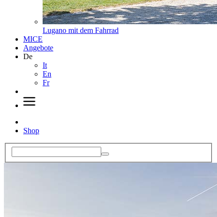
Lugano mit dem Fahrrad
MICE
Angebote
De
It
En
Fr
Shop