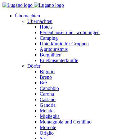
Übernachten
Übernachten
Hotels
Ferienhäuser und -wohnungen
Camping
Unterkünfte für Gruppen
Agritourismus
Berghütten
Erlebnisunterkünfte
Dörfer
Bigorio
Breno
Brè
Canobbio
Carona
Caslano
Gandria
Melide
Miglieglia
Montagnola und Gentilino
Morcote
Origlio
Sessa