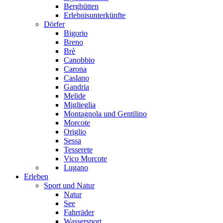
Berghütten
Erlebnisunterkünfte
Dörfer
Bigorio
Breno
Brè
Canobbio
Carona
Caslano
Gandria
Melide
Miglieglia
Montagnola und Gentilino
Morcote
Origlio
Sessa
Tesserete
Vico Morcote
Lugano
Erleben
Sport und Natur
Natur
See
Fahrräder
Wassersport