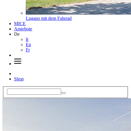
Lugano mit dem Fahrrad
MICE
Angebote
De
It
En
Fr
Shop