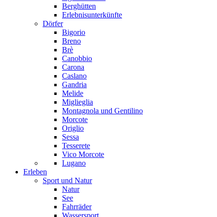
Berghütten
Erlebnisunterkünfte
Dörfer
Bigorio
Breno
Brè
Canobbio
Carona
Caslano
Gandria
Melide
Miglieglia
Montagnola und Gentilino
Morcote
Origlio
Sessa
Tesserete
Vico Morcote
Lugano
Erleben
Sport und Natur
Natur
See
Fahrräder
Wassersport