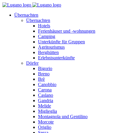
Übernachten
Übernachten
Hotels
Ferienhäuser und -wohnungen
Camping
Unterkünfte für Gruppen
Agritourismus
Berghütten
Erlebnisunterkünfte
Dörfer
Bigorio
Breno
Brè
Canobbio
Carona
Caslano
Gandria
Melide
Miglieglia
Montagnola und Gentilino
Morcote
Origlio
Sessa