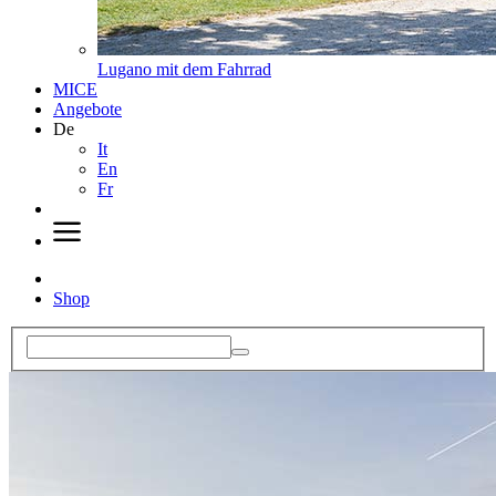
Lugano mit dem Fahrrad
MICE
Angebote
De
It
En
Fr
Shop