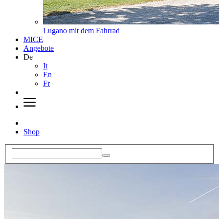
Lugano mit dem Fahrrad
MICE
Angebote
De
It
En
Fr
Shop