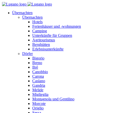
Übernachten
Übernachten
Hotels
Ferienhäuser und -wohnungen
Camping
Unterkünfte für Gruppen
Agritourismus
Berghütten
Erlebnisunterkünfte
Dörfer
Bigorio
Breno
Brè
Canobbio
Carona
Caslano
Gandria
Melide
Miglieglia
Montagnola und Gentilino
Morcote
Origlio
Sessa