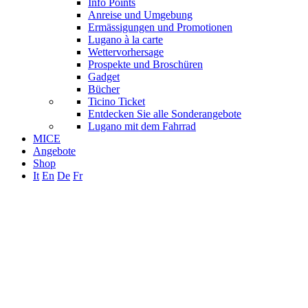
Info Points
Anreise und Umgebung
Ermässigungen und Promotionen
Lugano à la carte
Wettervorhersage
Prospekte und Broschüren
Gadget
Bücher
Ticino Ticket
Entdecken Sie alle Sonderangebote
Lugano mit dem Fahrrad
MICE
Angebote
Shop
It
En
De
Fr