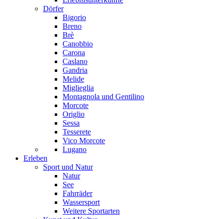
Dörfer
Bigorio
Breno
Brè
Canobbio
Carona
Caslano
Gandria
Melide
Miglieglia
Montagnola und Gentilino
Morcote
Origlio
Sessa
Tesserete
Vico Morcote
Lugano
Erleben
Sport und Natur
Natur
See
Fahrräder
Wassersport
Weitere Sportarten