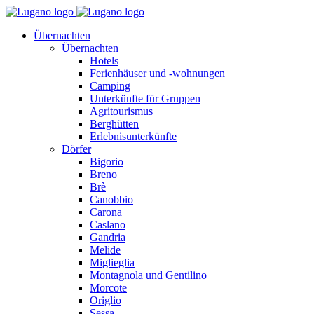
Übernachten
Übernachten
Hotels
Ferienhäuser und -wohnungen
Camping
Unterkünfte für Gruppen
Agritourismus
Berghütten
Erlebnisunterkünfte
Dörfer
Bigorio
Breno
Brè
Canobbio
Carona
Caslano
Gandria
Melide
Miglieglia
Montagnola und Gentilino
Morcote
Origlio
Sessa