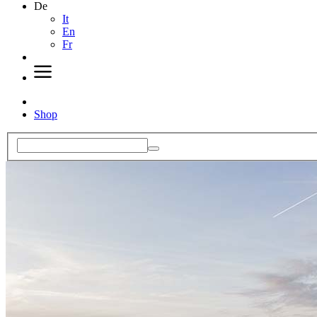
De
It
En
Fr
Shop