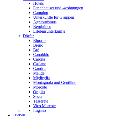
Hotels
Ferienhäuser und -wohnungen
Camping
Unterkünfte für Gruppen
Agritourismus
Berghütten
Erlebnisunterkünfte
Dörfer
Bigorio
Breno
Brè
Canobbio
Carona
Caslano
Gandria
Melide
Miglieglia
Montagnola und Gentilino
Morcote
Origlio
Sessa
Tesserete
Vico Morcote
Lugano
Erleben