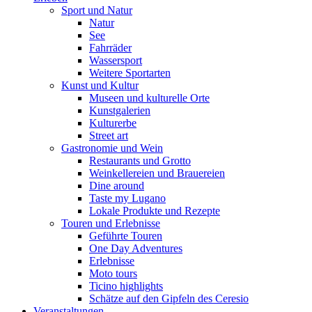
Sport und Natur
Natur
See
Fahrräder
Wassersport
Weitere Sportarten
Kunst und Kultur
Museen und kulturelle Orte
Kunstgalerien
Kulturerbe
Street art
Gastronomie und Wein
Restaurants und Grotto
Weinkellereien und Brauereien
Dine around
Taste my Lugano
Lokale Produkte und Rezepte
Touren und Erlebnisse
Geführte Touren
One Day Adventures
Erlebnisse
Moto tours
Ticino highlights
Schätze auf den Gipfeln des Ceresio
Veranstaltungen