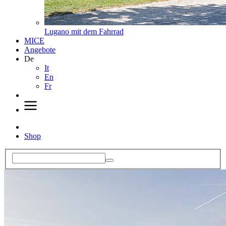
Lugano mit dem Fahrrad
MICE
Angebote
De
It
En
Fr
Shop