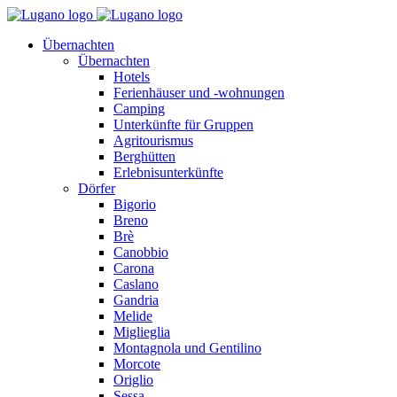
Übernachten
Übernachten
Hotels
Ferienhäuser und -wohnungen
Camping
Unterkünfte für Gruppen
Agritourismus
Berghütten
Erlebnisunterkünfte
Dörfer
Bigorio
Breno
Brè
Canobbio
Carona
Caslano
Gandria
Melide
Miglieglia
Montagnola und Gentilino
Morcote
Origlio
Sessa