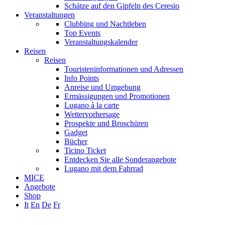
Schätze auf den Gipfeln des Ceresio
Veranstaltungen
Clubbing und Nachtleben
Top Events
Veranstaltungskalender
Reisen
Reisen
Touristeninformationen und Adressen
Info Points
Anreise und Umgebung
Ermässigungen und Promotionen
Lugano à la carte
Wettervorhersage
Prospekte und Broschüren
Gadget
Bücher
Ticino Ticket
Entdecken Sie alle Sonderangebote
Lugano mit dem Fahrrad
MICE
Angebote
Shop
It
En
De
Fr