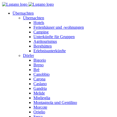
Übernachten
Übernachten
Hotels
Ferienhäuser und -wohnungen
Camping
Unterkünfte für Gruppen
Agritourismus
Berghütten
Erlebnisunterkünfte
Dörfer
Bigorio
Breno
Brè
Canobbio
Carona
Caslano
Gandria
Melide
Miglieglia
Montagnola und Gentilino
Morcote
Origlio
Sessa