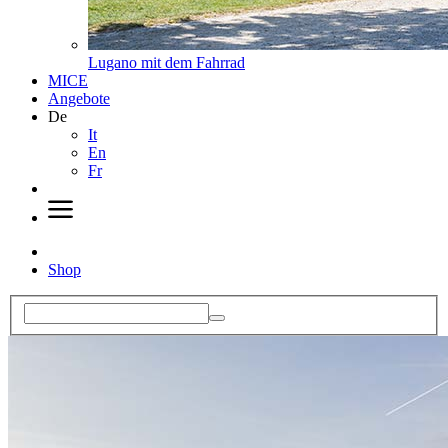
Lugano mit dem Fahrrad
MICE
Angebote
De
It
En
Fr
Shop