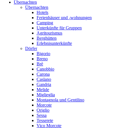
Übernachten
Übernachten
Hotels
Ferienhäuser und -wohnungen
Camping
Unterkünfte für Gruppen
Agritourismus
Berghütten
Erlebnisunterkünfte
Dörfer
Bigorio
Breno
Brè
Canobbio
Carona
Caslano
Gandria
Melide
Miglieglia
Montagnola und Gentilino
Morcote
Origlio
Sessa
Tesserete
Vico Morcote