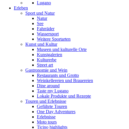
Lugano
Erleben
Sport und Natur
Natur
See
Fahrräder
Wassersport
Weitere Sportarten
Kunst und Kultur
Museen und kulturelle Orte
Kunstgalerien
Kulturerbe
Street art
Gastronomie und Wein
Restaurants und Grotto
Weinkellereien und Brauereien
Dine around
Taste my Lugano
Lokale Produkte und Rezepte
Touren und Erlebnisse
Geführte Touren
One Day Adventures
Erlebnisse
Moto tours
Ticino highlights