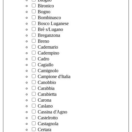
Bironico
Bogno
Bombinasco
Bosco Luganese
Brè s/Lugano
Breganzona
Breno
Cademario
Cadempino
Cadro
Cagiallo
Camignolo
Campione d'Italia
Canobbio
Carabbia
Carabietta
Carona
Caslano
Cassina d'Agno
Castelrotto
Castagnola
Certara