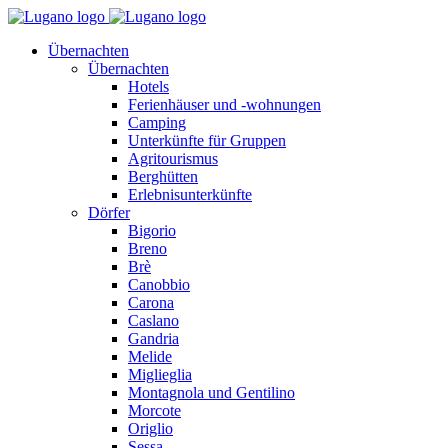
Übernachten
Übernachten
Hotels
Ferienhäuser und -wohnungen
Camping
Unterkünfte für Gruppen
Agritourismus
Berghütten
Erlebnisunterkünfte
Dörfer
Bigorio
Breno
Brè
Canobbio
Carona
Caslano
Gandria
Melide
Miglieglia
Montagnola und Gentilino
Morcote
Origlio
Sessa