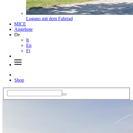
Lugano mit dem Fahrrad
MICE
Angebote
De
It
En
Fr
Shop