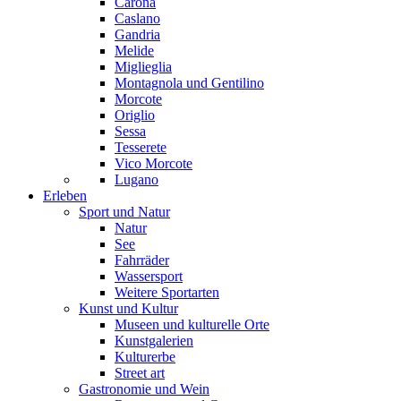
Carona
Caslano
Gandria
Melide
Miglieglia
Montagnola und Gentilino
Morcote
Origlio
Sessa
Tesserete
Vico Morcote
Lugano
Erleben
Sport und Natur
Natur
See
Fahrräder
Wassersport
Weitere Sportarten
Kunst und Kultur
Museen und kulturelle Orte
Kunstgalerien
Kulturerbe
Street art
Gastronomie und Wein