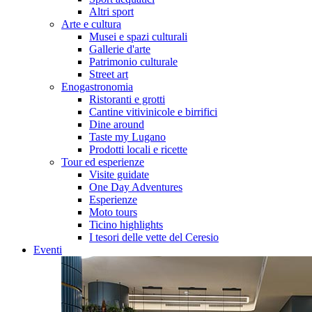
Altri sport
Arte e cultura
Musei e spazi culturali
Gallerie d'arte
Patrimonio culturale
Street art
Enogastronomia
Ristoranti e grotti
Cantine vitivinicole e birrifici
Dine around
Taste my Lugano
Prodotti locali e ricette
Tour ed esperienze
Visite guidate
One Day Adventures
Esperienze
Moto tours
Ticino highlights
I tesori delle vette del Ceresio
Eventi