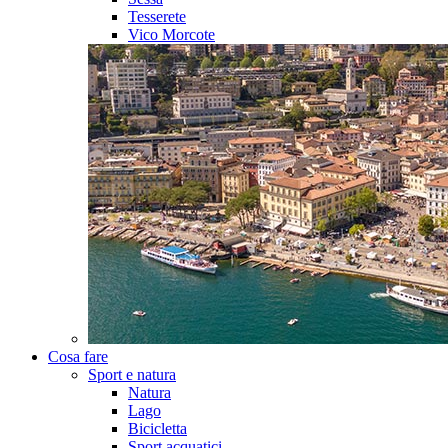
Tesserete
Vico Morcote
Cosa fare
Sport e natura
Natura
Lago
Bicicletta
Sport acquatici