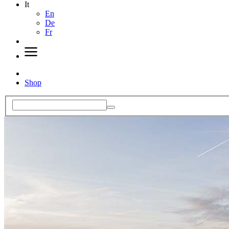
It
En
De
Fr
Shop