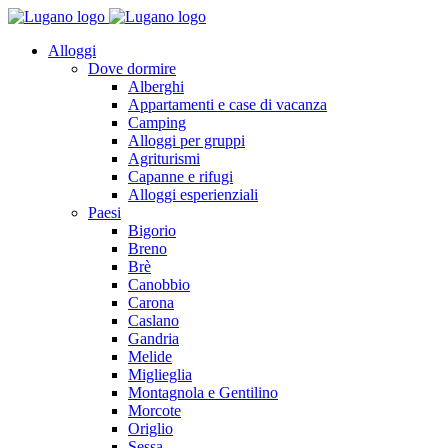
Alloggi
Dove dormire
Alberghi
Appartamenti e case di vacanza
Camping
Alloggi per gruppi
Agriturismi
Capanne e rifugi
Alloggi esperienziali
Paesi
Bigorio
Breno
Brè
Canobbio
Carona
Caslano
Gandria
Melide
Miglieglia
Montagnola e Gentilino
Morcote
Origlio
Sessa