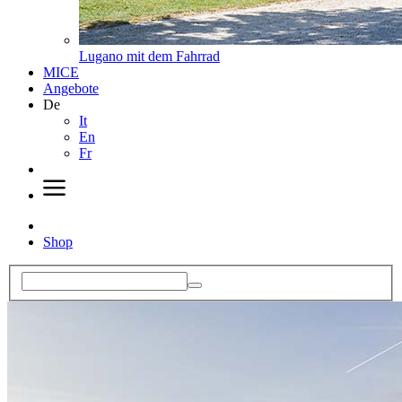
Lugano mit dem Fahrrad
MICE
Angebote
De
It
En
Fr
Shop