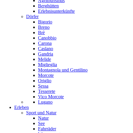
Agritourismus
Berghütten
Erlebnisunterkünfte
Dörfer
Bigorio
Breno
Brè
Canobbio
Carona
Caslano
Gandria
Melide
Miglieglia
Montagnola und Gentilino
Morcote
Origlio
Sessa
Tesserete
Vico Morcote
Lugano
Erleben
Sport und Natur
Natur
See
Fahrräder