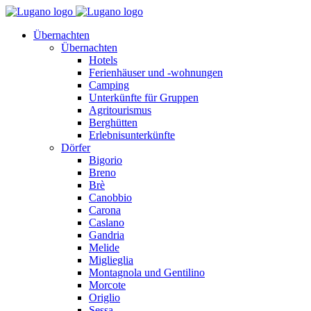
Übernachten
Übernachten
Hotels
Ferienhäuser und -wohnungen
Camping
Unterkünfte für Gruppen
Agritourismus
Berghütten
Erlebnisunterkünfte
Dörfer
Bigorio
Breno
Brè
Canobbio
Carona
Caslano
Gandria
Melide
Miglieglia
Montagnola und Gentilino
Morcote
Origlio
Sessa