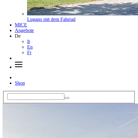
Lugano mit dem Fahrrad
MICE
Angebote
De
It
En
Fr
Shop