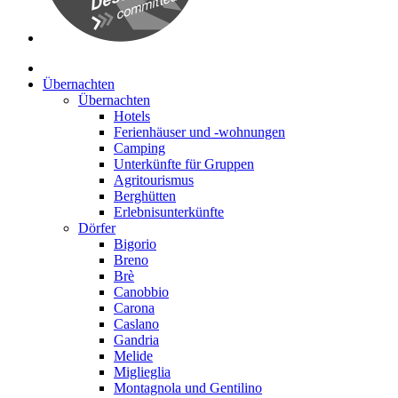
Übernachten
Übernachten
Hotels
Ferienhäuser und -wohnungen
Camping
Unterkünfte für Gruppen
Agritourismus
Berghütten
Erlebnisunterkünfte
Dörfer
Bigorio
Breno
Brè
Canobbio
Carona
Caslano
Gandria
Melide
Miglieglia
Montagnola und Gentilino