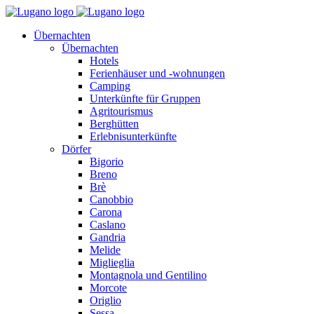
Übernachten
Übernachten
Hotels
Ferienhäuser und -wohnungen
Camping
Unterkünfte für Gruppen
Agritourismus
Berghütten
Erlebnisunterkünfte
Dörfer
Bigorio
Breno
Brè
Canobbio
Carona
Caslano
Gandria
Melide
Miglieglia
Montagnola und Gentilino
Morcote
Origlio
Sessa