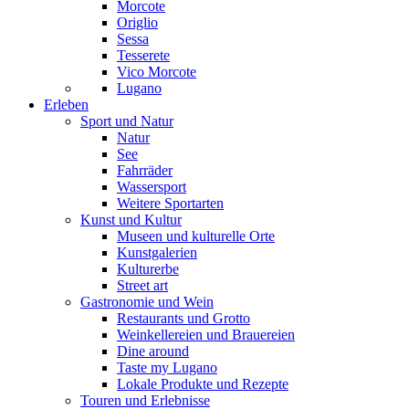
Morcote
Origlio
Sessa
Tesserete
Vico Morcote
Lugano
Erleben
Sport und Natur
Natur
See
Fahrräder
Wassersport
Weitere Sportarten
Kunst und Kultur
Museen und kulturelle Orte
Kunstgalerien
Kulturerbe
Street art
Gastronomie und Wein
Restaurants und Grotto
Weinkellereien und Brauereien
Dine around
Taste my Lugano
Lokale Produkte und Rezepte
Touren und Erlebnisse