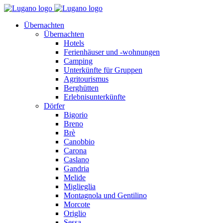
Übernachten
Übernachten
Hotels
Ferienhäuser und -wohnungen
Camping
Unterkünfte für Gruppen
Agritourismus
Berghütten
Erlebnisunterkünfte
Dörfer
Bigorio
Breno
Brè
Canobbio
Carona
Caslano
Gandria
Melide
Miglieglia
Montagnola und Gentilino
Morcote
Origlio
Sessa