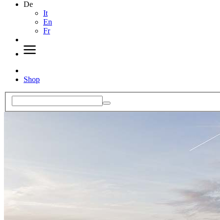
De
It
En
Fr
Shop