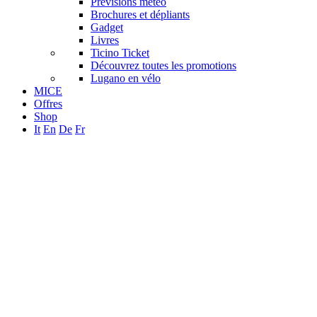
Prèvisions mètèo
Brochures et dépliants
Gadget
Livres
Ticino Ticket
Découvrez toutes les promotions
Lugano en vélo
MICE
Offres
Shop
It
En
De
Fr