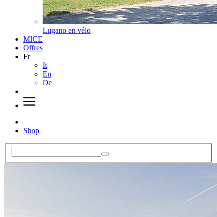
Lugano en vélo
MICE
Offres
Fr
It
En
De
Shop