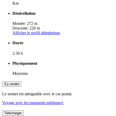
Km
Dénivellation
Montée: 272 m
Descente: 220 m
Afficher le profil altimétrique
Durée
2.50 h
Physiquement
Moyenne
S'y rendre
Le sentier est atteignable avec le car postal.
Voyage avec les transports publiques!
Télécharger