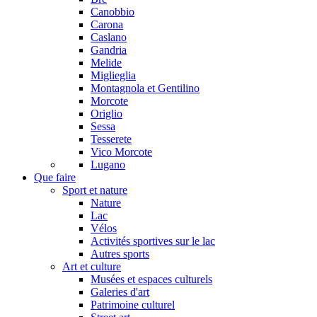
Canobbio
Carona
Caslano
Gandria
Melide
Miglieglia
Montagnola et Gentilino
Morcote
Origlio
Sessa
Tesserete
Vico Morcote
Lugano
Que faire
Sport et nature
Nature
Lac
Vélos
Activités sportives sur le lac
Autres sports
Art et culture
Musées et espaces culturels
Galeries d'art
Patrimoine culturel