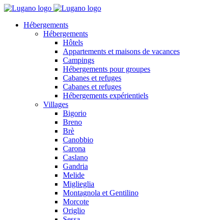
Hébergements
Hébergements
Hôtels
Appartements et maisons de vacances
Campings
Hébergements pour groupes
Cabanes et refuges
Cabanes et refuges
Hébergements expérientiels
Villages
Bigorio
Breno
Brè
Canobbio
Carona
Caslano
Gandria
Melide
Miglieglia
Montagnola et Gentilino
Morcote
Origlio
Sessa