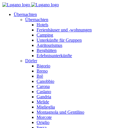
Übernachten
Übernachten
Hotels
Ferienhäuser und -wohnungen
Camping
Unterkünfte für Gruppen
Agritourismus
Berghütten
Erlebnisunterkünfte
Dörfer
Bigorio
Breno
Brè
Canobbio
Carona
Caslano
Gandria
Melide
Miglieglia
Montagnola und Gentilino
Morcote
Origlio
Sessa