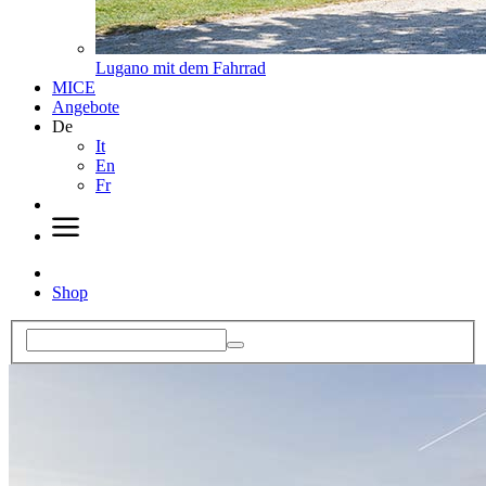
Lugano mit dem Fahrrad
MICE
Angebote
De
It
En
Fr
Shop