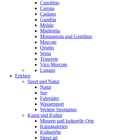
Canobbio
Carona
Caslano
Gandria
Melide
Miglieglia
Montagnola und Gentilino
Morcote
Origlio
Sessa
Tesserete
Vico Morcote
Lugano
Erleben
Sport und Natur
Natur
See
Fahrräder
Wassersport
Weitere Sportarten
Kunst und Kultur
Museen und kulturelle Orte
Kunstgalerien
Kulturerbe
Street art