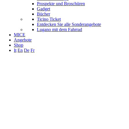
Prospekte und Broschüren
Gadget
Bücher
Ticino Ticket
Entdecken Sie alle Sonderangebote
Lugano mit dem Fahrrad
MICE
Angebote
Shop
It
En
De
Fr