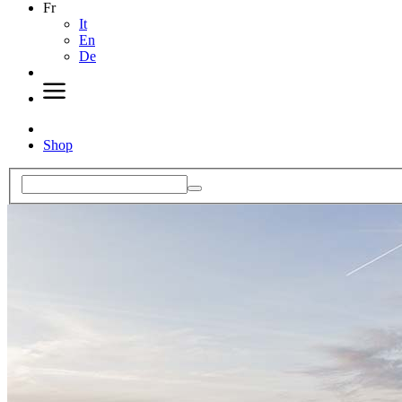
Fr
It
En
De
Shop