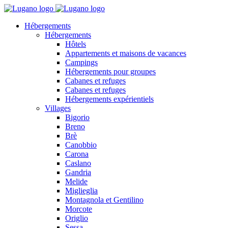
Hébergements
Hébergements
Hôtels
Appartements et maisons de vacances
Campings
Hébergements pour groupes
Cabanes et refuges
Cabanes et refuges
Hébergements expérientiels
Villages
Bigorio
Breno
Brè
Canobbio
Carona
Caslano
Gandria
Melide
Miglieglia
Montagnola et Gentilino
Morcote
Origlio
Sessa