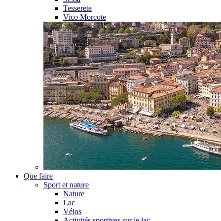
Tesserete
Vico Morcote
Que faire
Sport et nature
Nature
Lac
Vélos
Activités sportives sur le lac