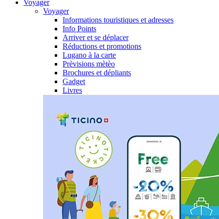
Voyager
Voyager
Informations touristiques et adresses
Info Points
Arriver et se déplacer
Réductions et promotions
Lugano à la carte
Prèvisions mètèo
Brochures et dépliants
Gadget
Livres