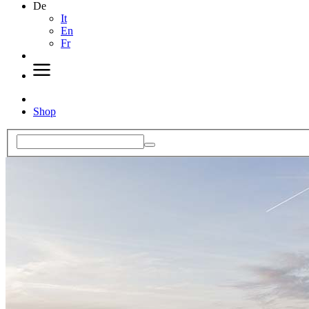
De
It
En
Fr
Shop