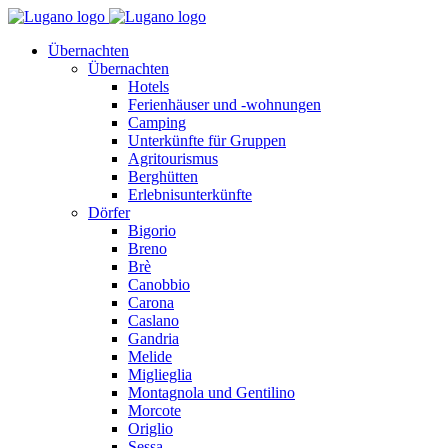
Übernachten
Übernachten
Hotels
Ferienhäuser und -wohnungen
Camping
Unterkünfte für Gruppen
Agritourismus
Berghütten
Erlebnisunterkünfte
Dörfer
Bigorio
Breno
Brè
Canobbio
Carona
Caslano
Gandria
Melide
Miglieglia
Montagnola und Gentilino
Morcote
Origlio
Sessa