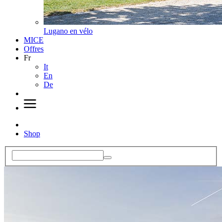
Lugano en vélo
MICE
Offres
Fr
It
En
De
Shop