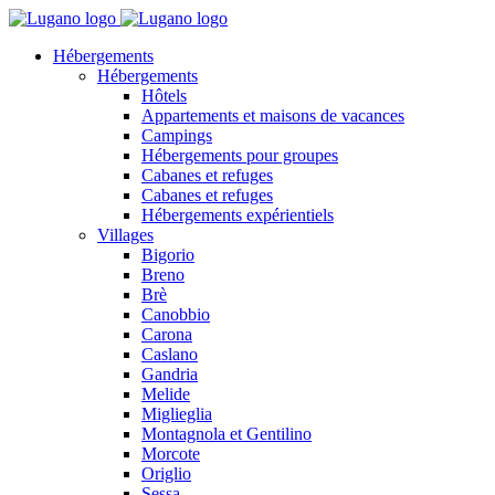
Hébergements
Hébergements
Hôtels
Appartements et maisons de vacances
Campings
Hébergements pour groupes
Cabanes et refuges
Cabanes et refuges
Hébergements expérientiels
Villages
Bigorio
Breno
Brè
Canobbio
Carona
Caslano
Gandria
Melide
Miglieglia
Montagnola et Gentilino
Morcote
Origlio
Sessa