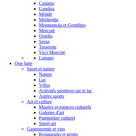
Caslano
Gandria
Melide
Miglieglia
Montagnola et Gentilino
Morcote
Origlio
Sessa
Tesserete
Vico Morcote
Lugano
Que faire
Sport et nature
Nature
Lac
Vélos
Activités sportives sur le lac
Autres sports
Art et culture
Musées et espaces culturels
Galeries d'art
Patrimoine culturel
Street art
Gastronomie et vins
Restaurants et grotto