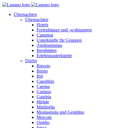
Übernachten
Übernachten
Hotels
Ferienhäuser und -wohnungen
Camping
Unterkünfte für Gruppen
Agritourismus
Berghütten
Erlebnisunterkünfte
Dörfer
Bigorio
Breno
Brè
Canobbio
Carona
Caslano
Gandria
Melide
Miglieglia
Montagnola und Gentilino
Morcote
Origlio
Sessa