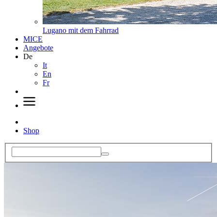
Lugano mit dem Fahrrad
MICE
Angebote
De
It
En
Fr
Shop