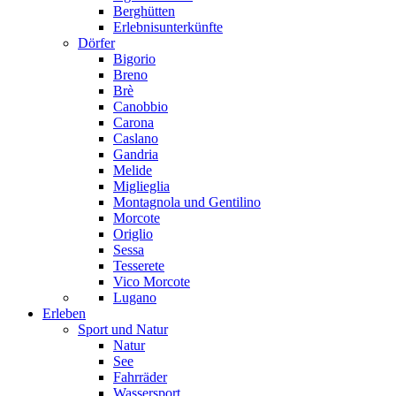
Berghütten
Erlebnisunterkünfte
Dörfer
Bigorio
Breno
Brè
Canobbio
Carona
Caslano
Gandria
Melide
Miglieglia
Montagnola und Gentilino
Morcote
Origlio
Sessa
Tesserete
Vico Morcote
Lugano
Erleben
Sport und Natur
Natur
See
Fahrräder
Wassersport