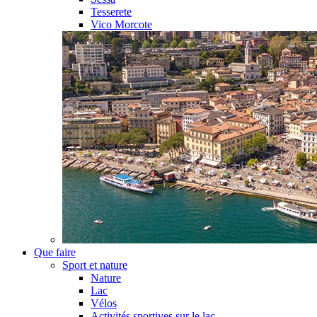
Tesserete
Vico Morcote
Que faire
Sport et nature
Nature
Lac
Vélos
Activités sportives sur le lac