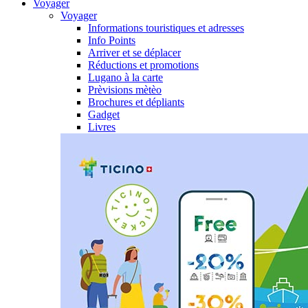
Voyager
Voyager
Informations touristiques et adresses
Info Points
Arriver et se déplacer
Réductions et promotions
Lugano à la carte
Prèvisions mètèo
Brochures et dépliants
Gadget
Livres