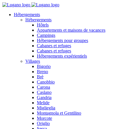
Hébergements
Hébergements
Hôtels
Appartements et maisons de vacances
Campings
Hébergements pour groupes
Cabanes et refuges
Cabanes et refuges
Hébergements expérientiels
Villages
Bigorio
Breno
Brè
Canobbio
Carona
Caslano
Gandria
Melide
Miglieglia
Montagnola et Gentilino
Morcote
Origlio
Sessa