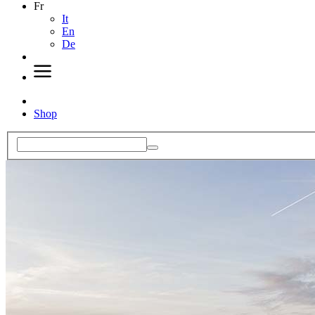
Fr
It
En
De
Shop