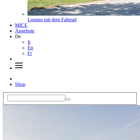
Lugano mit dem Fahrrad
MICE
Angebote
De
It
En
Fr
Shop