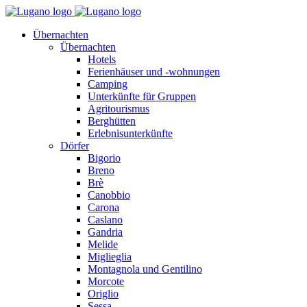
Übernachten
Übernachten
Hotels
Ferienhäuser und -wohnungen
Camping
Unterkünfte für Gruppen
Agritourismus
Berghütten
Erlebnisunterkünfte
Dörfer
Bigorio
Breno
Brè
Canobbio
Carona
Caslano
Gandria
Melide
Miglieglia
Montagnola und Gentilino
Morcote
Origlio
Sessa