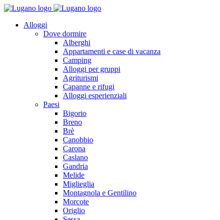
Alloggi
Dove dormire
Alberghi
Appartamenti e case di vacanza
Camping
Alloggi per gruppi
Agriturismi
Capanne e rifugi
Alloggi esperienziali
Paesi
Bigorio
Breno
Brè
Canobbio
Carona
Caslano
Gandria
Melide
Miglieglia
Montagnola e Gentilino
Morcote
Origlio
Sessa