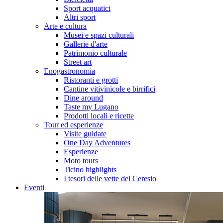
Sport acquatici
Altri sport
Arte e cultura
Musei e spazi culturali
Gallerie d'arte
Patrimonio culturale
Street art
Enogastronomia
Ristoranti e grotti
Cantine vitivinicole e birrifici
Dine around
Taste my Lugano
Prodotti locali e ricette
Tour ed esperienze
Visite guidate
One Day Adventures
Esperienze
Moto tours
Ticino highlights
I tesori delle vette del Ceresio
Eventi