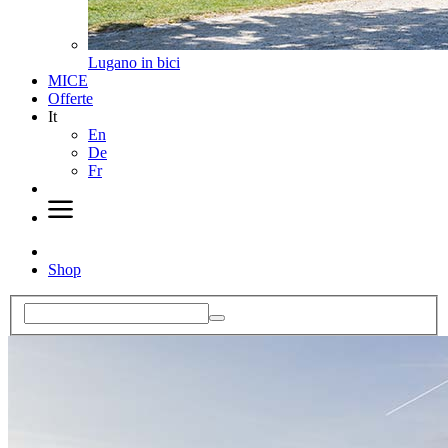
Lugano in bici
MICE
Offerte
It
En
De
Fr
Shop