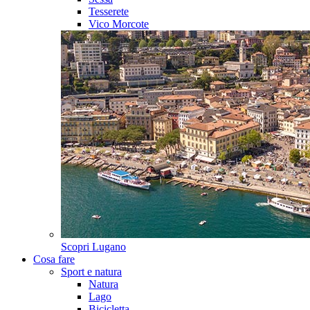
Tesserete
Vico Morcote
Scopri
Lugano
Cosa fare
Sport e natura
Natura
Lago
Bicicletta