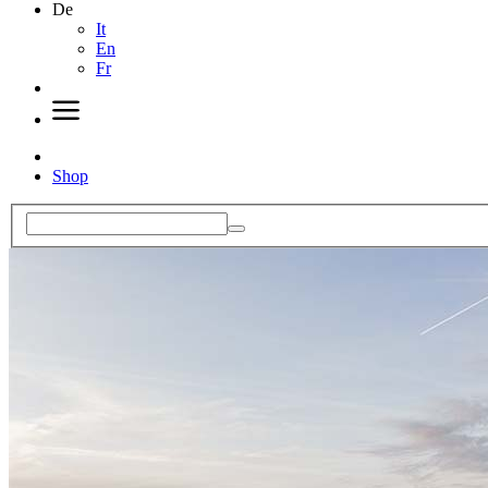
De
It
En
Fr
Shop