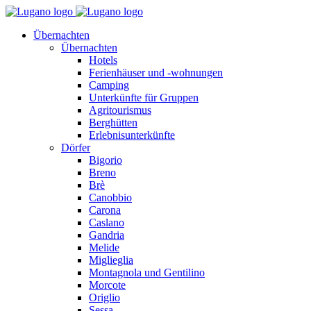
Übernachten
Übernachten
Hotels
Ferienhäuser und -wohnungen
Camping
Unterkünfte für Gruppen
Agritourismus
Berghütten
Erlebnisunterkünfte
Dörfer
Bigorio
Breno
Brè
Canobbio
Carona
Caslano
Gandria
Melide
Miglieglia
Montagnola und Gentilino
Morcote
Origlio
Sessa