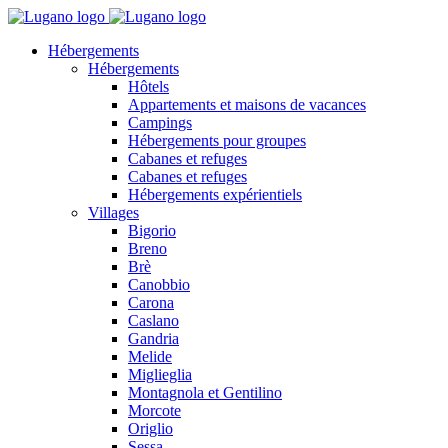
Hébergements
Hébergements
Hôtels
Appartements et maisons de vacances
Campings
Hébergements pour groupes
Cabanes et refuges
Cabanes et refuges
Hébergements expérientiels
Villages
Bigorio
Breno
Brè
Canobbio
Carona
Caslano
Gandria
Melide
Miglieglia
Montagnola et Gentilino
Morcote
Origlio
Sessa