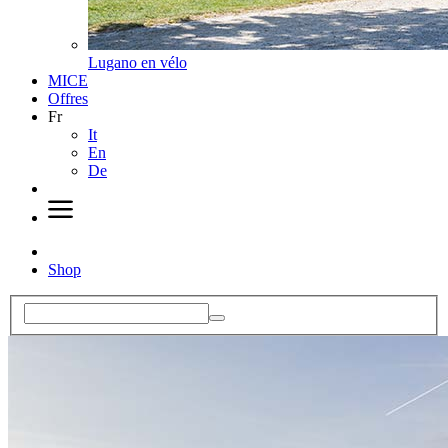
Lugano en vélo
MICE
Offres
Fr
It
En
De
Shop