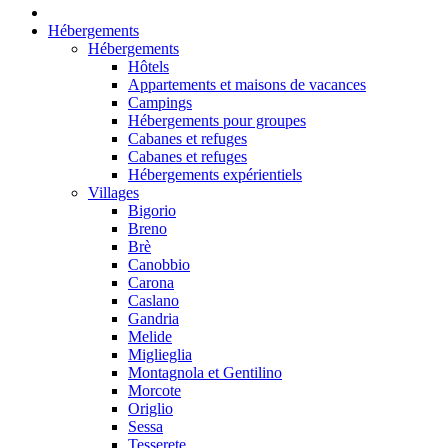
Hébergements
Hébergements
Hôtels
Appartements et maisons de vacances
Campings
Hébergements pour groupes
Cabanes et refuges
Cabanes et refuges
Hébergements expérientiels
Villages
Bigorio
Breno
Brè
Canobbio
Carona
Caslano
Gandria
Melide
Miglieglia
Montagnola et Gentilino
Morcote
Origlio
Sessa
Tesserete