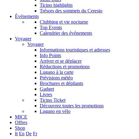
Ticino highlights
Trésors des sommets du Ceresio
Événements
Clubbing et vie nocturne
Top Events
Calendrier des événements
Voyager
Voyager
Informations touristiques et adresses
Info Points
Arriver et se déplacer
Réductions et promotions
Lugano à la carte
Prèvisions mètèo
Brochures et dépliants
Gadget
Livres
Ticino Ticket
Découvrez toutes les promotions
Lugano en vélo
MICE
Offres
Shop
It
En
De
Fr