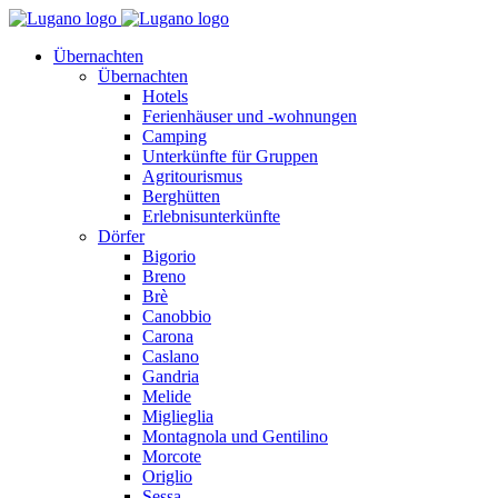
Übernachten
Übernachten
Hotels
Ferienhäuser und -wohnungen
Camping
Unterkünfte für Gruppen
Agritourismus
Berghütten
Erlebnisunterkünfte
Dörfer
Bigorio
Breno
Brè
Canobbio
Carona
Caslano
Gandria
Melide
Miglieglia
Montagnola und Gentilino
Morcote
Origlio
Sessa