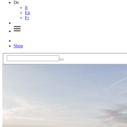
De
It
En
Fr
Shop