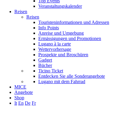
Top Events
Veranstaltungskalender
Reisen
Reisen
Touristeninformationen und Adressen
Info Points
Anreise und Umgebung
Ermässigungen und Promotionen
Lugano à la carte
Wettervorhersage
Prospekte und Broschüren
Gadget
Bücher
Ticino Ticket
Entdecken Sie alle Sonderangebote
Lugano mit dem Fahrrad
MICE
Angebote
Shop
It
En
De
Fr