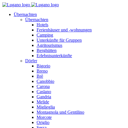
Übernachten
Übernachten
Hotels
Ferienhäuser und -wohnungen
Camping
Unterkünfte für Gruppen
Agritourismus
Berghütten
Erlebnisunterkünfte
Dörfer
Bigorio
Breno
Brè
Canobbio
Carona
Caslano
Gandria
Melide
Miglieglia
Montagnola und Gentilino
Morcote
Origlio
Sessa