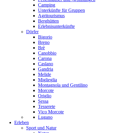
Camping
Unterkünfte für Gruppen
Agritourismus
Berghütten
Erlebnisunterkünfte
Dörfer
Bigorio
Breno
Brè
Canobbio
Carona
Caslano
Gandria
Melide
Miglieglia
Montagnola und Gentilino
Morcote
Origlio
Sessa
Tesserete
Vico Morcote
Lugano
Erleben
Sport und Natur