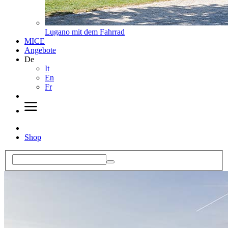
Lugano mit dem Fahrrad
MICE
Angebote
De
It
En
Fr
Shop