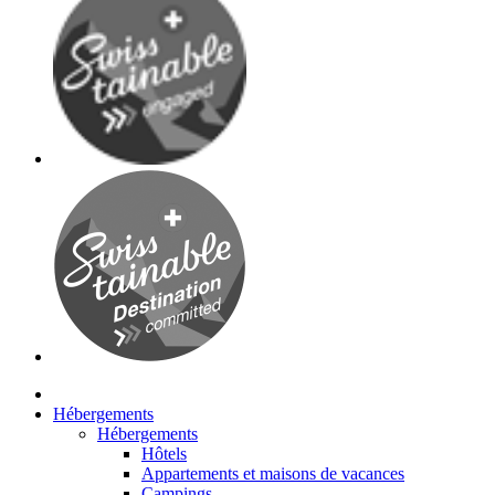
Hébergements
Hébergements
Hôtels
Appartements et maisons de vacances
Campings