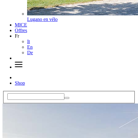
Lugano en vélo
MICE
Offres
Fr
It
En
De
Shop