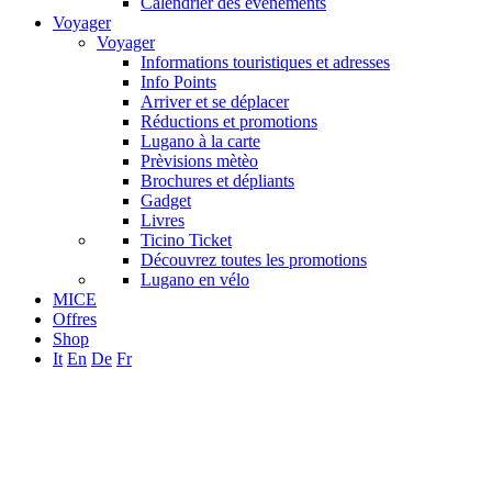
Calendrier des événements
Voyager
Voyager
Informations touristiques et adresses
Info Points
Arriver et se déplacer
Réductions et promotions
Lugano à la carte
Prèvisions mètèo
Brochures et dépliants
Gadget
Livres
Ticino Ticket
Découvrez toutes les promotions
Lugano en vélo
MICE
Offres
Shop
It
En
De
Fr