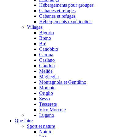
Hébergements pour groupes
Cabanes et refuges
Cabanes et refuges
Hébergements expérientiels
Villages
Bigorio
Breno
Brè
Canobbio
Carona
Caslano
Gandria
Melide
Miglieglia
Montagnola et Gentilino
Morcote
Origlio
Sessa
Tesserete
Vico Morcote
Lugano
Que faire
Sport et nature
Nature