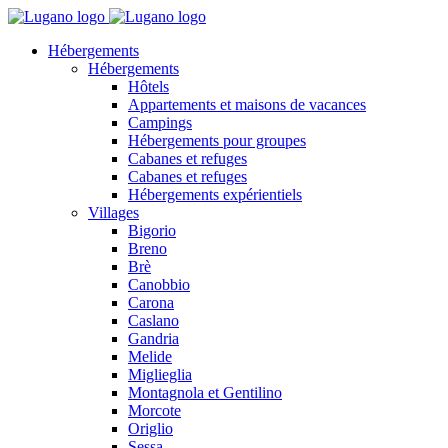
Hébergements
Hébergements
Hôtels
Appartements et maisons de vacances
Campings
Hébergements pour groupes
Cabanes et refuges
Cabanes et refuges
Hébergements expérientiels
Villages
Bigorio
Breno
Brè
Canobbio
Carona
Caslano
Gandria
Melide
Miglieglia
Montagnola et Gentilino
Morcote
Origlio
Sessa