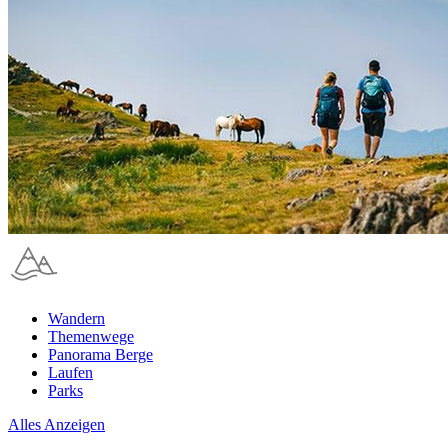
Wandern
Themenwege
Panorama Berge
Laufen
Parks
Alles Anzeigen