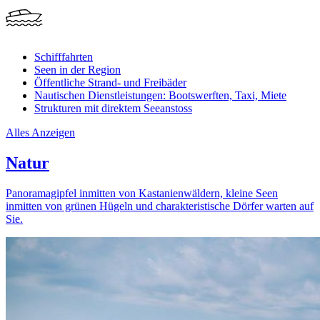
Schifffahrten
Seen in der Region
Öffentliche Strand- und Freibäder
Nautischen Dienstleistungen: Bootswerften, Taxi, Miete
Strukturen mit direktem Seeanstoss
Alles Anzeigen
Natur
Panoramagipfel inmitten von Kastanienwäldern, kleine Seen
inmitten von grünen Hügeln und charakteristische Dörfer warten auf
Sie.