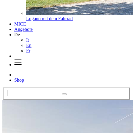
Lugano mit dem Fahrrad
MICE
Angebote
De
It
En
Fr
Shop