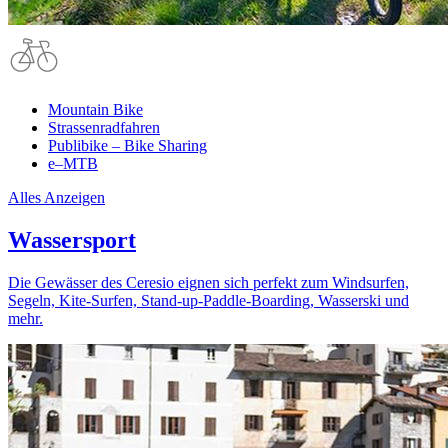
Mountain Bike
Strassenradfahren
Publibike – Bike Sharing
e–MTB
Alles Anzeigen
Wassersport
Die Gewässer des Ceresio eignen sich perfekt zum Windsurfen,
Segeln, Kite-Surfen, Stand-up-Paddle-Boarding, Wasserski und
mehr.