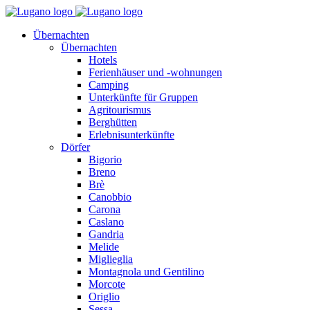
Übernachten
Übernachten
Hotels
Ferienhäuser und -wohnungen
Camping
Unterkünfte für Gruppen
Agritourismus
Berghütten
Erlebnisunterkünfte
Dörfer
Bigorio
Breno
Brè
Canobbio
Carona
Caslano
Gandria
Melide
Miglieglia
Montagnola und Gentilino
Morcote
Origlio
Sessa