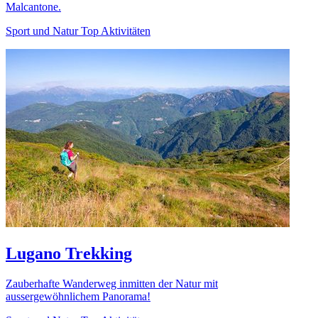
Malcantone.
Sport und Natur Top Aktivitäten
Lugano Trekking
Zauberhafte Wanderweg inmitten der Natur mit
aussergewöhnlichem Panorama!