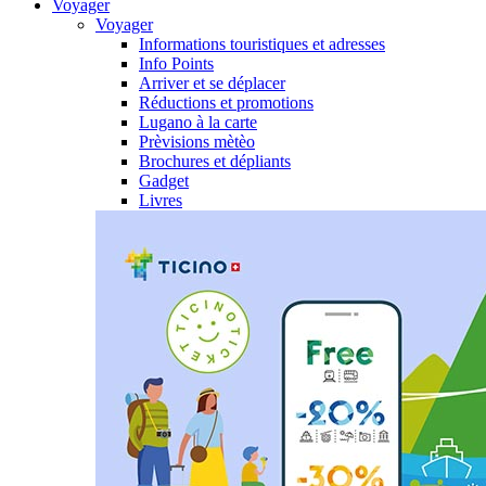
Voyager
Voyager
Informations touristiques et adresses
Info Points
Arriver et se déplacer
Réductions et promotions
Lugano à la carte
Prèvisions mètèo
Brochures et dépliants
Gadget
Livres