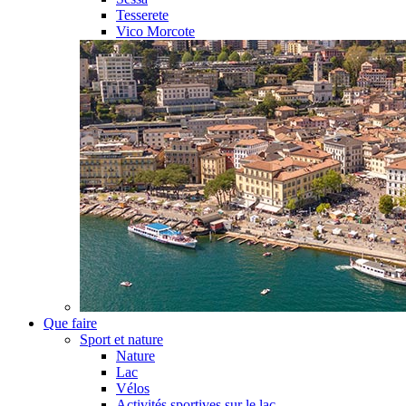
Tesserete
Vico Morcote
Que faire
Sport et nature
Nature
Lac
Vélos
Activités sportives sur le lac