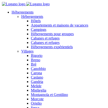
Hébergements
Hébergements
Hôtels
Appartements et maisons de vacances
Campings
Hébergements pour groupes
Cabanes et refuges
Cabanes et refuges
Hébergements expérientiels
Villages
Bigorio
Breno
Brè
Canobbio
Carona
Caslano
Gandria
Melide
Miglieglia
Montagnola et Gentilino
Morcote
Origlio
Sessa