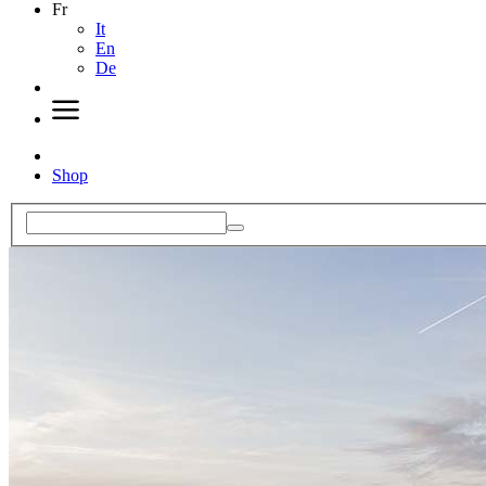
Fr
It
En
De
Shop