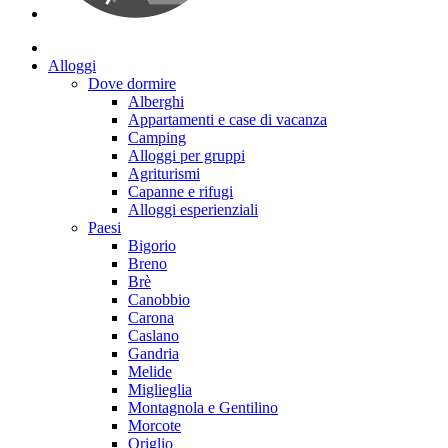
Alloggi
Dove dormire
Alberghi
Appartamenti e case di vacanza
Camping
Alloggi per gruppi
Agriturismi
Capanne e rifugi
Alloggi esperienziali
Paesi
Bigorio
Breno
Brè
Canobbio
Carona
Caslano
Gandria
Melide
Miglieglia
Montagnola e Gentilino
Morcote
Origlio