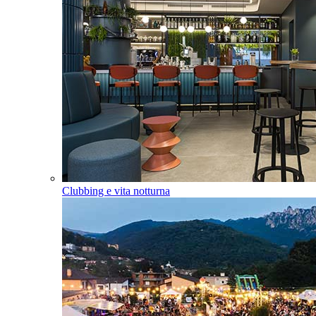
Clubbing e vita notturna