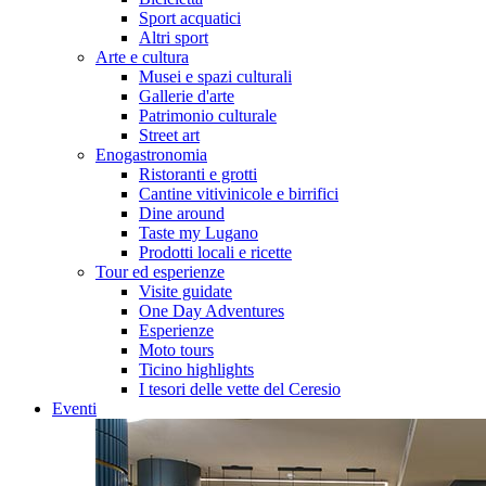
Sport acquatici
Altri sport
Arte e cultura
Musei e spazi culturali
Gallerie d'arte
Patrimonio culturale
Street art
Enogastronomia
Ristoranti e grotti
Cantine vitivinicole e birrifici
Dine around
Taste my Lugano
Prodotti locali e ricette
Tour ed esperienze
Visite guidate
One Day Adventures
Esperienze
Moto tours
Ticino highlights
I tesori delle vette del Ceresio
Eventi