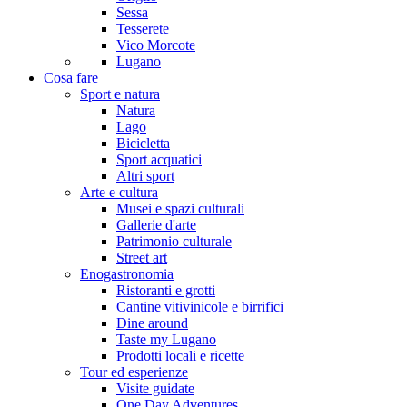
Sessa
Tesserete
Vico Morcote
Lugano
Cosa fare
Sport e natura
Natura
Lago
Bicicletta
Sport acquatici
Altri sport
Arte e cultura
Musei e spazi culturali
Gallerie d'arte
Patrimonio culturale
Street art
Enogastronomia
Ristoranti e grotti
Cantine vitivinicole e birrifici
Dine around
Taste my Lugano
Prodotti locali e ricette
Tour ed esperienze
Visite guidate
One Day Adventures