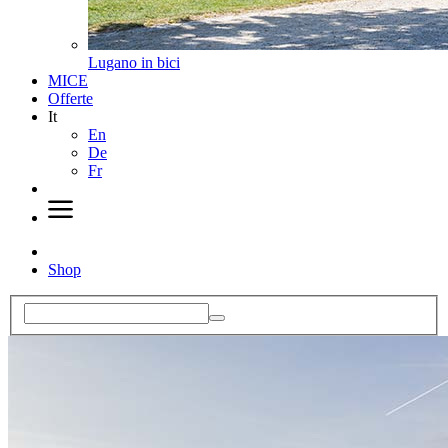
Lugano in bici
MICE
Offerte
It
En
De
Fr
Shop