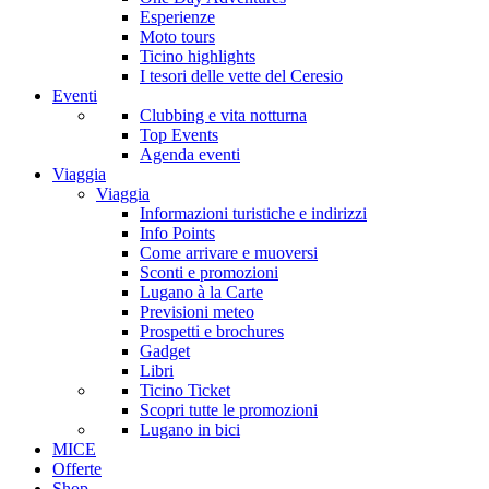
Esperienze
Moto tours
Ticino highlights
I tesori delle vette del Ceresio
Eventi
Clubbing e vita notturna
Top Events
Agenda eventi
Viaggia
Viaggia
Informazioni turistiche e indirizzi
Info Points
Come arrivare e muoversi
Sconti e promozioni
Lugano à la Carte
Previsioni meteo
Prospetti e brochures
Gadget
Libri
Ticino Ticket
Scopri tutte le promozioni
Lugano in bici
MICE
Offerte
Shop