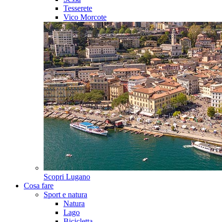
Tesserete
Vico Morcote
Scopri
Lugano
Cosa fare
Sport e natura
Natura
Lago
Bicicletta