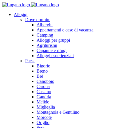
Alloggi
Dove dormire
Alberghi
Appartamenti e case di vacanza
Camping
Alloggi per gruppi
Agriturismi
Capanne e rifugi
Alloggi esperienziali
Paesi
Bigorio
Breno
Brè
Canobbio
Carona
Caslano
Gandria
Melide
Miglieglia
Montagnola e Gentilino
Morcote
Origlio
Sessa