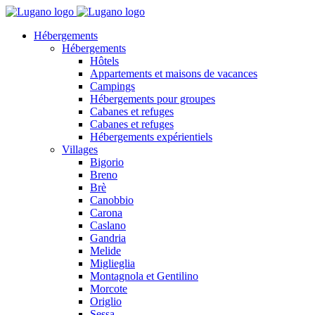
Hébergements
Hébergements
Hôtels
Appartements et maisons de vacances
Campings
Hébergements pour groupes
Cabanes et refuges
Cabanes et refuges
Hébergements expérientiels
Villages
Bigorio
Breno
Brè
Canobbio
Carona
Caslano
Gandria
Melide
Miglieglia
Montagnola et Gentilino
Morcote
Origlio
Sessa