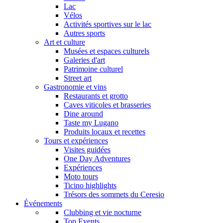
Lac
Vélos
Activités sportives sur le lac
Autres sports
Art et culture
Musées et espaces culturels
Galeries d'art
Patrimoine culturel
Street art
Gastronomie et vins
Restaurants et grotto
Caves viticoles et brasseries
Dine around
Taste my Lugano
Produits locaux et recettes
Tours et expériences
Visites guidées
One Day Adventures
Expériences
Moto tours
Ticino highlights
Trésors des sommets du Ceresio
Événements
Clubbing et vie nocturne
Top Events