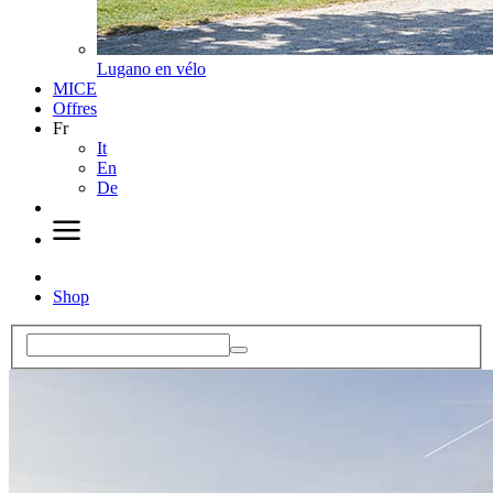
Lugano en vélo
MICE
Offres
Fr
It
En
De
Shop