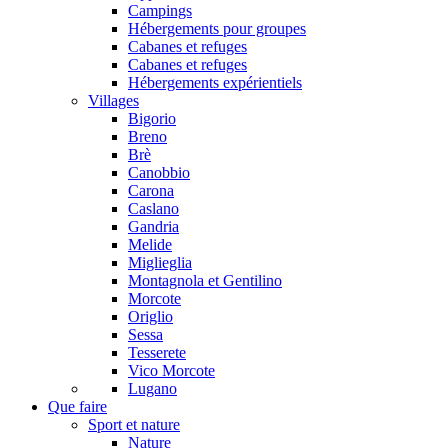
Campings
Hébergements pour groupes
Cabanes et refuges
Cabanes et refuges
Hébergements expérientiels
Villages
Bigorio
Breno
Brè
Canobbio
Carona
Caslano
Gandria
Melide
Miglieglia
Montagnola et Gentilino
Morcote
Origlio
Sessa
Tesserete
Vico Morcote
Lugano
Que faire
Sport et nature
Nature