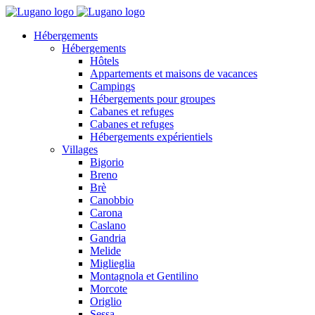
Hébergements
Hébergements
Hôtels
Appartements et maisons de vacances
Campings
Hébergements pour groupes
Cabanes et refuges
Cabanes et refuges
Hébergements expérientiels
Villages
Bigorio
Breno
Brè
Canobbio
Carona
Caslano
Gandria
Melide
Miglieglia
Montagnola et Gentilino
Morcote
Origlio
Sessa