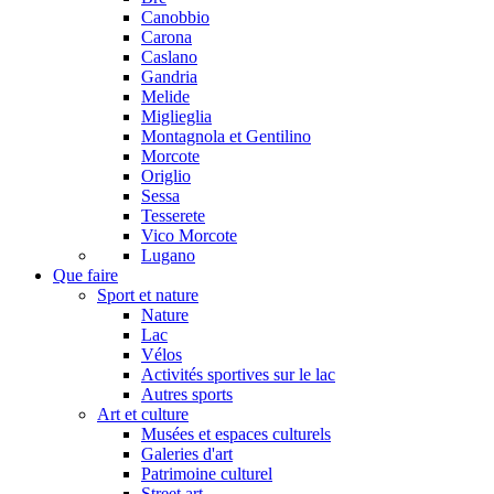
Canobbio
Carona
Caslano
Gandria
Melide
Miglieglia
Montagnola et Gentilino
Morcote
Origlio
Sessa
Tesserete
Vico Morcote
Lugano
Que faire
Sport et nature
Nature
Lac
Vélos
Activités sportives sur le lac
Autres sports
Art et culture
Musées et espaces culturels
Galeries d'art
Patrimoine culturel
Street art