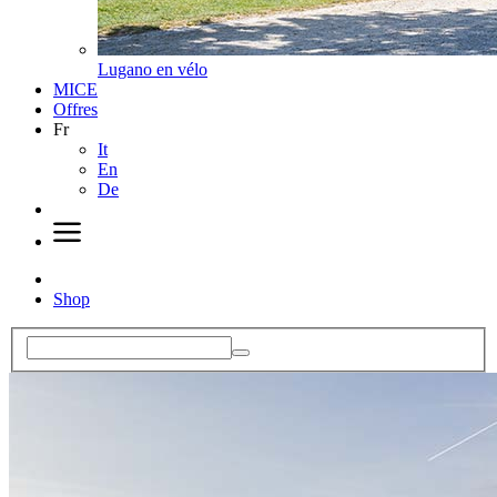
Lugano en vélo
MICE
Offres
Fr
It
En
De
Shop