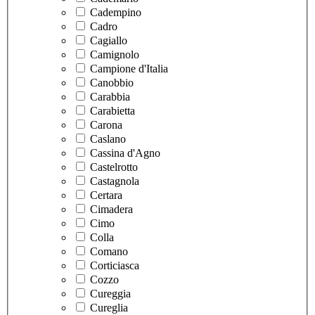
Cadempino
Cadro
Cagiallo
Camignolo
Campione d'Italia
Canobbio
Carabbia
Carabietta
Carona
Caslano
Cassina d'Agno
Castelrotto
Castagnola
Certara
Cimadera
Cimo
Colla
Comano
Corticiasca
Cozzo
Cureggia
Cureglia