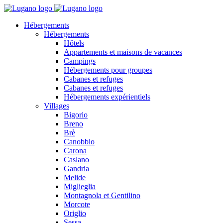
Hébergements
Hébergements
Hôtels
Appartements et maisons de vacances
Campings
Hébergements pour groupes
Cabanes et refuges
Cabanes et refuges
Hébergements expérientiels
Villages
Bigorio
Breno
Brè
Canobbio
Carona
Caslano
Gandria
Melide
Miglieglia
Montagnola et Gentilino
Morcote
Origlio
Sessa