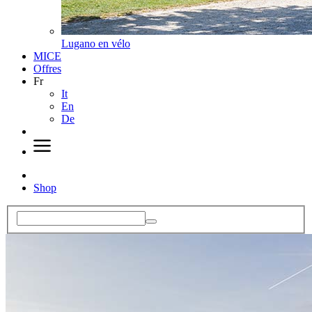
Lugano en vélo
MICE
Offres
Fr
It
En
De
Shop