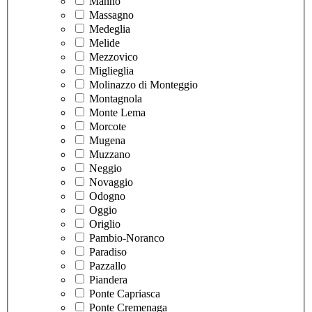
Manno
Massagno
Medeglia
Melide
Mezzovico
Miglieglia
Molinazzo di Monteggio
Montagnola
Monte Lema
Morcote
Mugena
Muzzano
Neggio
Novaggio
Odogno
Oggio
Origlio
Pambio-Noranco
Paradiso
Pazzallo
Piandera
Ponte Capriasca
Ponte Cremenaga