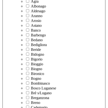
Agra
Albonago
Aldesago
Aranno
Arosio
Astano
Banco
Barbengo
Bedano
Bedigliora
Beride
Bidogno
Bigorio
Bioggio
Biogno
Bironico
Bogno
Bombinasco
Bosco Luganese
Brè s/Lugano
Breganzona
Breno
Cademario