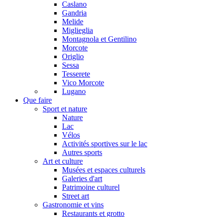
Caslano
Gandria
Melide
Miglieglia
Montagnola et Gentilino
Morcote
Origlio
Sessa
Tesserete
Vico Morcote
Lugano
Que faire
Sport et nature
Nature
Lac
Vélos
Activités sportives sur le lac
Autres sports
Art et culture
Musées et espaces culturels
Galeries d'art
Patrimoine culturel
Street art
Gastronomie et vins
Restaurants et grotto