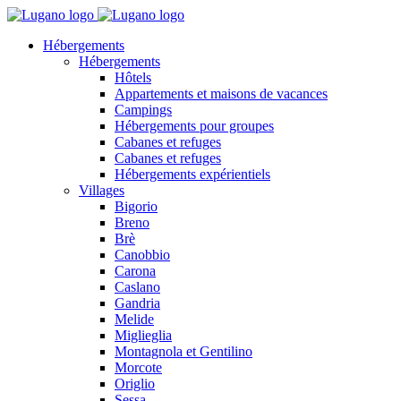
Hébergements
Hébergements
Hôtels
Appartements et maisons de vacances
Campings
Hébergements pour groupes
Cabanes et refuges
Cabanes et refuges
Hébergements expérientiels
Villages
Bigorio
Breno
Brè
Canobbio
Carona
Caslano
Gandria
Melide
Miglieglia
Montagnola et Gentilino
Morcote
Origlio
Sessa