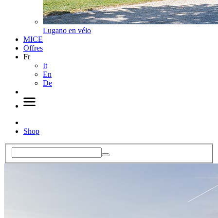
Lugano en vélo
MICE
Offres
Fr
It
En
De
Shop