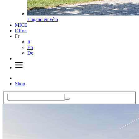
Lugano en vélo
MICE
Offres
Fr
It
En
De
Shop