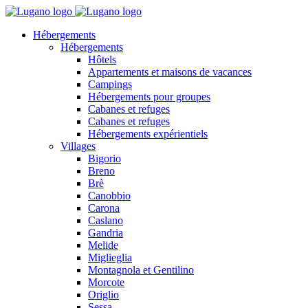
Hébergements
Hébergements
Hôtels
Appartements et maisons de vacances
Campings
Hébergements pour groupes
Cabanes et refuges
Cabanes et refuges
Hébergements expérientiels
Villages
Bigorio
Breno
Brè
Canobbio
Carona
Caslano
Gandria
Melide
Miglieglia
Montagnola et Gentilino
Morcote
Origlio
Sessa