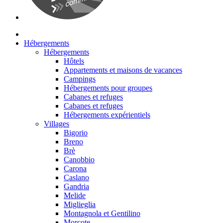
Hébergements
Hébergements
Hôtels
Appartements et maisons de vacances
Campings
Hébergements pour groupes
Cabanes et refuges
Cabanes et refuges
Hébergements expérientiels
Villages
Bigorio
Breno
Brè
Canobbio
Carona
Caslano
Gandria
Melide
Miglieglia
Montagnola et Gentilino
Morcote