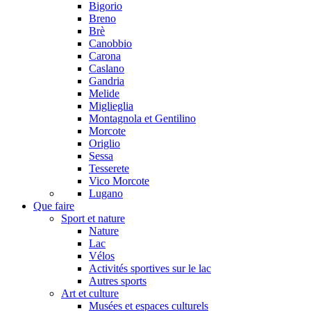
Bigorio
Breno
Brè
Canobbio
Carona
Caslano
Gandria
Melide
Miglieglia
Montagnola et Gentilino
Morcote
Origlio
Sessa
Tesserete
Vico Morcote
Lugano
Que faire
Sport et nature
Nature
Lac
Vélos
Activités sportives sur le lac
Autres sports
Art et culture
Musées et espaces culturels