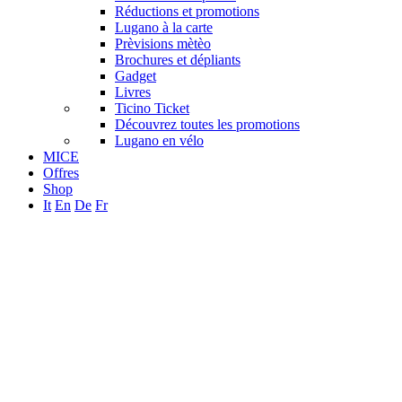
Réductions et promotions
Lugano à la carte
Prèvisions mètèo
Brochures et dépliants
Gadget
Livres
Ticino Ticket
Découvrez toutes les promotions
Lugano en vélo
MICE
Offres
Shop
It
En
De
Fr