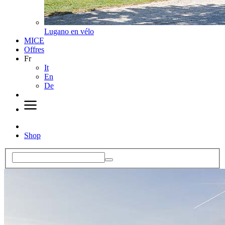
Lugano en vélo
MICE
Offres
Fr
It
En
De
Shop