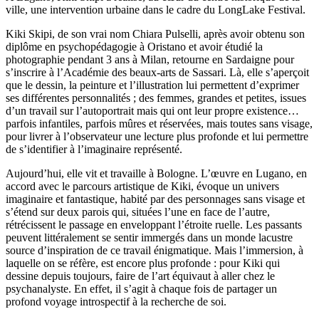
ville, une intervention urbaine dans le cadre du LongLake Festival.
Kiki Skipi, de son vrai nom Chiara Pulselli, après avoir obtenu son
diplôme en psychopédagogie à Oristano et avoir étudié la
photographie pendant 3 ans à Milan, retourne en Sardaigne pour
s’inscrire à l’Académie des beaux-arts de Sassari. Là, elle s’aperçoit
que le dessin, la peinture et l’illustration lui permettent d’exprimer
ses différentes personnalités ; des femmes, grandes et petites, issues
d’un travail sur l’autoportrait mais qui ont leur propre existence…
parfois infantiles, parfois mûres et réservées, mais toutes sans visage,
pour livrer à l’observateur une lecture plus profonde et lui permettre
de s’identifier à l’imaginaire représenté.
Aujourd’hui, elle vit et travaille à Bologne. L’œuvre en Lugano, en
accord avec le parcours artistique de Kiki, évoque un univers
imaginaire et fantastique, habité par des personnages sans visage et
s’étend sur deux parois qui, situées l’une en face de l’autre,
rétrécissent le passage en enveloppant l’étroite ruelle. Les passants
peuvent littéralement se sentir immergés dans un monde lacustre
source d’inspiration de ce travail énigmatique. Mais l’immersion, à
laquelle on se réfère, est encore plus profonde : pour Kiki qui
dessine depuis toujours, faire de l’art équivaut à aller chez le
psychanalyste. En effet, il s’agit à chaque fois de partager un
profond voyage introspectif à la recherche de soi.