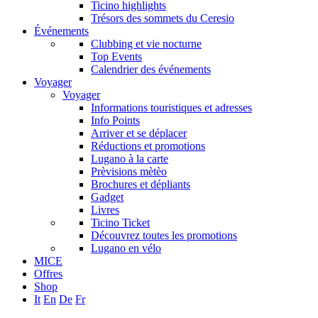
Ticino highlights
Trésors des sommets du Ceresio
Événements
Clubbing et vie nocturne
Top Events
Calendrier des événements
Voyager
Voyager
Informations touristiques et adresses
Info Points
Arriver et se déplacer
Réductions et promotions
Lugano à la carte
Prèvisions mètèo
Brochures et dépliants
Gadget
Livres
Ticino Ticket
Découvrez toutes les promotions
Lugano en vélo
MICE
Offres
Shop
It
En
De
Fr