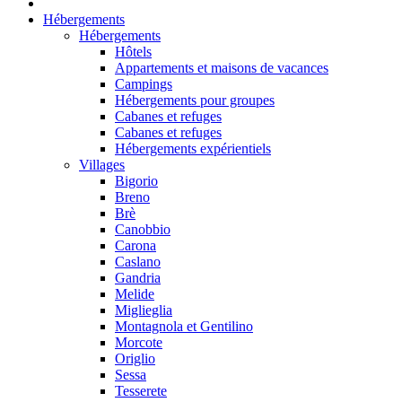
Hébergements
Hébergements
Hôtels
Appartements et maisons de vacances
Campings
Hébergements pour groupes
Cabanes et refuges
Cabanes et refuges
Hébergements expérientiels
Villages
Bigorio
Breno
Brè
Canobbio
Carona
Caslano
Gandria
Melide
Miglieglia
Montagnola et Gentilino
Morcote
Origlio
Sessa
Tesserete