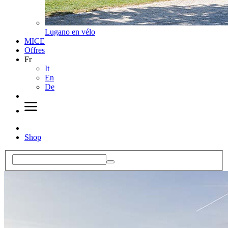
Lugano en vélo
MICE
Offres
Fr
It
En
De
Shop