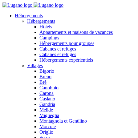
Hébergements
Hébergements
Hôtels
Appartements et maisons de vacances
Campings
Hébergements pour groupes
Cabanes et refuges
Cabanes et refuges
Hébergements expérientiels
Villages
Bigorio
Breno
Brè
Canobbio
Carona
Caslano
Gandria
Melide
Miglieglia
Montagnola et Gentilino
Morcote
Origlio
Sessa