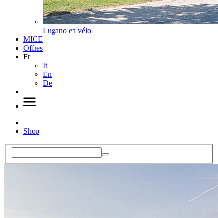
Lugano en vélo
MICE
Offres
Fr
It
En
De
Shop