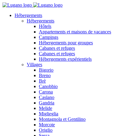
Hébergements
Hébergements
Hôtels
Appartements et maisons de vacances
Campings
Hébergements pour groupes
Cabanes et refuges
Cabanes et refuges
Hébergements expérientiels
Villages
Bigorio
Breno
Brè
Canobbio
Carona
Caslano
Gandria
Melide
Miglieglia
Montagnola et Gentilino
Morcote
Origlio
Sessa