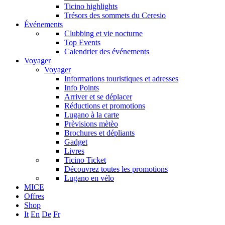
Ticino highlights
Trésors des sommets du Ceresio
Événements
Clubbing et vie nocturne
Top Events
Calendrier des événements
Voyager
Voyager
Informations touristiques et adresses
Info Points
Arriver et se déplacer
Réductions et promotions
Lugano à la carte
Prèvisions mètèo
Brochures et dépliants
Gadget
Livres
Ticino Ticket
Découvrez toutes les promotions
Lugano en vélo
MICE
Offres
Shop
It
En
De
Fr