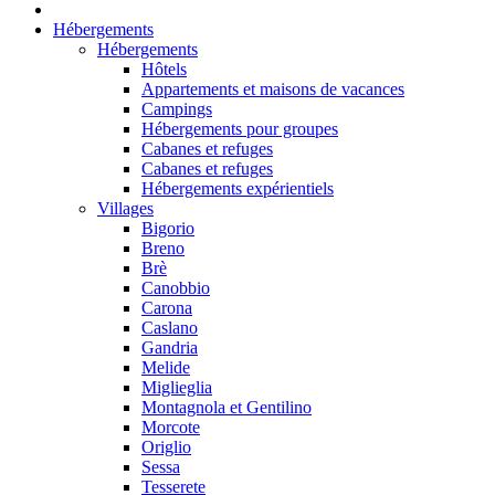
Hébergements
Hébergements
Hôtels
Appartements et maisons de vacances
Campings
Hébergements pour groupes
Cabanes et refuges
Cabanes et refuges
Hébergements expérientiels
Villages
Bigorio
Breno
Brè
Canobbio
Carona
Caslano
Gandria
Melide
Miglieglia
Montagnola et Gentilino
Morcote
Origlio
Sessa
Tesserete