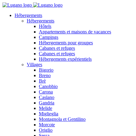
Hébergements
Hébergements
Hôtels
Appartements et maisons de vacances
Campings
Hébergements pour groupes
Cabanes et refuges
Cabanes et refuges
Hébergements expérientiels
Villages
Bigorio
Breno
Brè
Canobbio
Carona
Caslano
Gandria
Melide
Miglieglia
Montagnola et Gentilino
Morcote
Origlio
Sessa