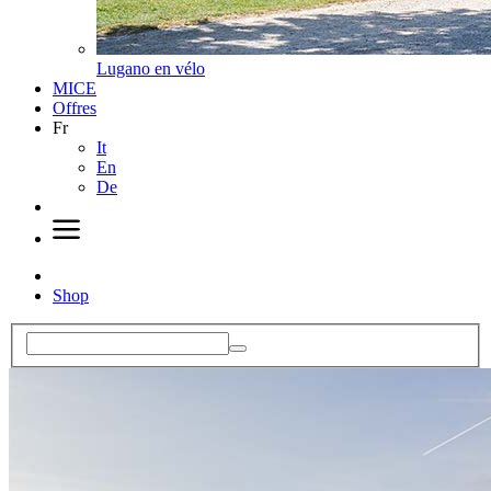
Lugano en vélo
MICE
Offres
Fr
It
En
De
Shop